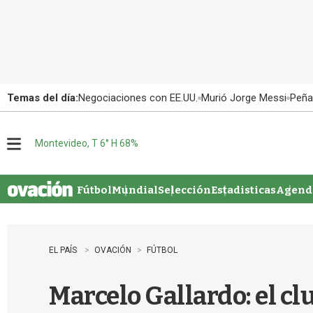
Temas del día:
Negociaciones con EE.UU.
Murió Jorge Messi
Peña
Montevideo, T 6° H 68%
M
e
n
u
Fútbol
Mundial
Selección
Estadisticas
Agenda
EL PAÍS
OVACIÓN
FÚTBOL
Marcelo Gallardo: el c