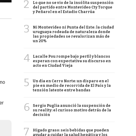
2
Lo que no se vio de la insólita suspensión
del partido entre Montevideo Cty Torque
y Peñarol en el Estadio Charrúa
3
Ni Montevideo ni Punta del Este: la ciudad
uruguaya rodeada de naturaleza donde
las propiedades se revalorizan más de
un 20%
4
Lacalle Pou rompe bajo perfil y blancos
esperan con expectativa su discurso en
acto en Ciudad Vieja
5
Un día en Cerro Norte: un disparo en el
ano
pie en medio de recorrida de El País y la
tensión latente entre bandas
er
6
Sergio Puglia anunció la suspensión de
su reality: el curioso motivo detrás de la
decisión
7
Hígado graso: seis bebidas que pueden
ayudar a cuidar la salud hepática y los