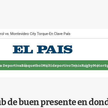
rol vs. Montevideo City Torque
En Clave País
 Deportiva
Básquetbol
Multideportivo
Tenis
Rugby
MotorSp
lub de buen presente en dond