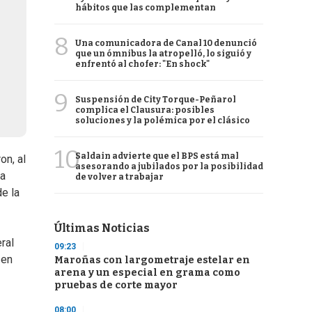
hábitos que las complementan
8
Una comunicadora de Canal 10 denunció
que un ómnibus la atropelló, lo siguió y
enfrentó al chofer: "En shock"
9
Suspensión de City Torque-Peñarol
complica el Clausura: posibles
soluciones y la polémica por el clásico
10
Saldain advierte que el BPS está mal
on, al
asesorando a jubilados por la posibilidad
la
de volver a trabajar
de la
Últimas Noticias
ral
09:23
 en
Maroñas con largometraje estelar en
arena y un especial en grama como
pruebas de corte mayor
08:00