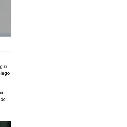
egún
iago
ma
ado