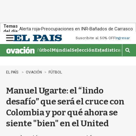
Temas
Alerta roja
Preocupaciones en INR
Bañados de Carrasco
del día:
Suscribite al 50% OFF
Ingresar
M
e
Fútbol
Mundial
Selección
Estadisticas
Agen
n
M
u
o
s
t
EL PAÍS
OVACIÓN
FÚTBOL
r
a
Manuel Ugarte: el “lindo
r
b
desafío” que será el cruce con
�
s
Colombia y por qué ahora se
q
u
siente "bien" en el United
e
d