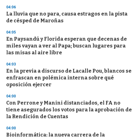
3
04:06
3
s
La lluvia que no para, causa estragos en la pista
e
de césped de Maroñas
c
o
04:05
n
d
En Paysandú y Florida esperan que decenas de
s
miles vayan a ver al Papa; buscan lugares para
las misas al aire libre
04:03
En la previa a discurso de Lacalle Pou, blancos se
enfrascan en polémica interna sobre qué
oposición ejercer
04:00
Con Perrone y Manini distanciados, el FA no
tiene asegurados los votos para la aprobación de
la Rendición de Cuentas
04:00
Bioinformática: la nueva carrera de la