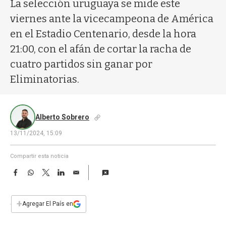
a
La selección uruguaya se mide este
viernes ante la vicecampeona de América
en el Estadio Centenario, desde la hora
21:00, con el afán de cortar la racha de
cuatro partidos sin ganar por
Eliminatorias.
Alberto Sobrero
13/11/2024, 15:09
Compartir esta noticia
F
W
T
L
E
a
h
w
i
m
c
a
i
n
a
e
t
t
k
i
+
Agregar El País en
b
s
t
e
l
o
A
e
d