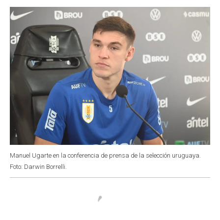
o
p
r
I
k
p
n
Manuel Ugarte en la conferencia de prensa de la selección uruguaya.
Foto: Darwin Borrelli.