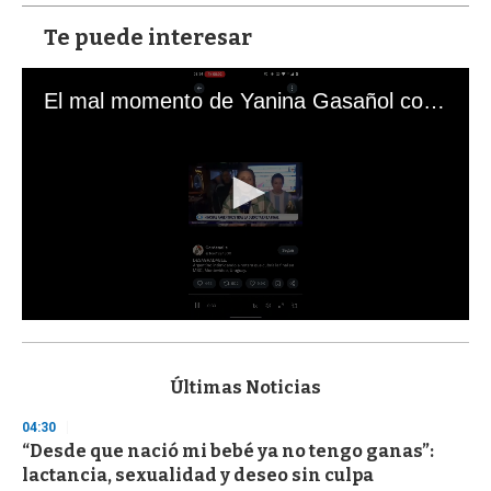
Te puede interesar
El mal momento de Yanina Gasañol con un hincha argentino en "Subrayado"
0
s
e
c
Últimas Noticias
o
n
04:30
d
“Desde que nació mi bebé ya no tengo ganas”:
s
o
lactancia, sexualidad y deseo sin culpa
f