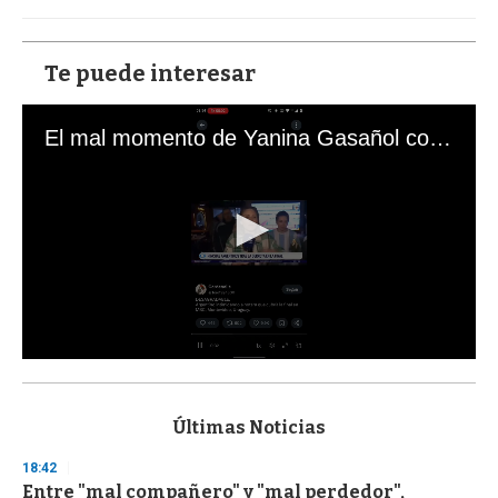
Te puede interesar
El mal momento de Yanina Gasañol con un hincha argentino en "Subrayado"
0
s
e
c
Últimas Noticias
o
n
18:42
d
Entre "mal compañero" y "mal perdedor",
s