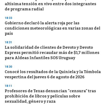
o
altísima tensión en vivo entre dos integrantes
f
de programa radial
3
3
s
18:33
e
Gobierno declaró la alerta roja por las
c
condiciones meteorológicas en varias zonas del
o
n
país
d
s
18:31
La solidaridad de clientes de Devoto y Devoto
Express permitió recaudar más de $1,7 millones
para Aldeas Infantiles SOS Uruguay
18:30
Conocé los resultados de la Quiniela y la Tómbola
vespertina del jueves 6 de agosto de 2026
18:11
Profesores de Texas denuncian "censura" tras
prohibición de libros y películas sobre
sexualidad, género y raza