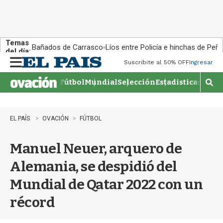
Temas
Bañados de Carrasco
Líos entre Policía e hinchas de Peña
del día:
Suscribite al 50% OFF
Ingresar
M
e
Fútbol
Mundial
Selección
Estadisticas
Agen
n
M
u
o
s
t
EL PAÍS
OVACIÓN
FÚTBOL
r
a
Manuel Neuer, arquero de
r
b
Alemania, se despidió del
�
s
Mundial de Qatar 2022 con un
q
u
récord
e
d