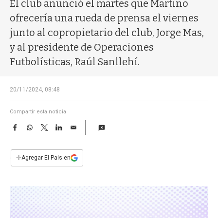
a
El club anunció el martes que Martino
ofrecería una rueda de prensa el viernes
junto al copropietario del club, Jorge Mas,
y al presidente de Operaciones
Futbolísticas, Raúl Sanllehí.
20/11/2024, 08:48
Compartir esta noticia
F
W
T
L
E
a
h
w
i
m
c
a
i
n
a
e
t
t
k
i
+
Agregar El País en
b
s
t
e
l
o
A
e
d
o
p
r
I
k
p
n