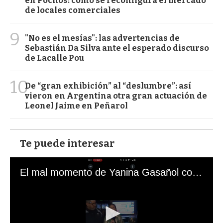
en Pocitos: cómo se reconfigura el mercado
de locales comerciales
9
"No es el mesías": las advertencias de
Sebastián Da Silva ante el esperado discurso
de Lacalle Pou
10
De “gran exhibición” al “deslumbre”: así
vieron en Argentina otra gran actuación de
Leonel Jaime en Peñarol
Te puede interesar
El mal momento de Yanina Gasañol con un hincha argentino en "Subrayado"