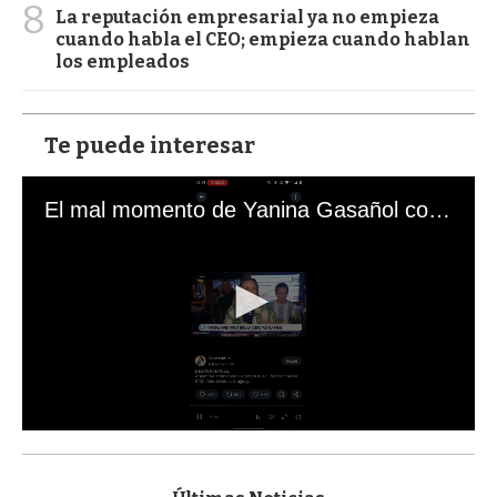
8
La reputación empresarial ya no empieza
cuando habla el CEO; empieza cuando hablan
los empleados
Te puede interesar
El mal momento de Yanina Gasañol con un hincha argentino en "Subrayado"
0
s
e
c