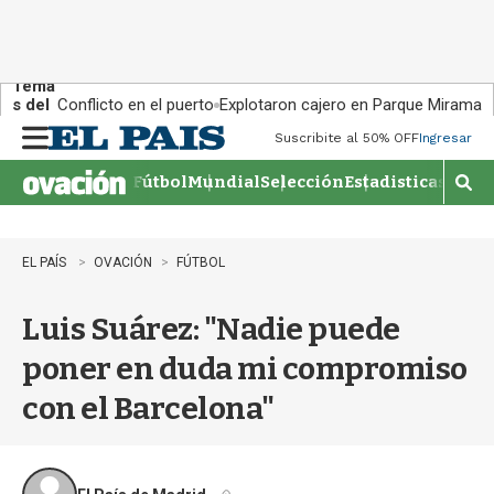
Tema
s del
Conflicto en el puerto
Explotaron cajero en Parque Miramar
día:
Suscribite al 50% OFF
Ingresar
M
e
Fútbol
Mundial
Selección
Estadisticas
Agen
n
M
u
o
s
t
EL PAÍS
OVACIÓN
FÚTBOL
r
a
Luis Suárez: "Nadie puede
r
b
poner en duda mi compromiso
�
s
con el Barcelona"
q
u
e
d