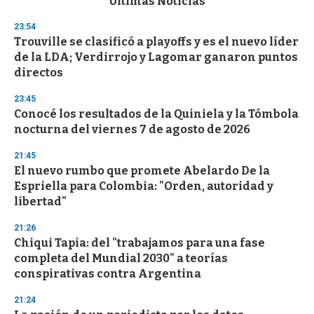
Últimas Noticias
o
n
23:54
d
Trouville se clasificó a playoffs y es el nuevo líder
s
o
de la LDA; Verdirrojo y Lagomar ganaron puntos
f
directos
3
3
s
23:45
e
Conocé los resultados de la Quiniela y la Tómbola
c
nocturna del viernes 7 de agosto de 2026
o
n
d
21:45
s
El nuevo rumbo que promete Abelardo De la
Espriella para Colombia: "Orden, autoridad y
libertad"
21:26
Chiqui Tapia: del "trabajamos para una fase
completa del Mundial 2030" a teorías
conspirativas contra Argentina
21:24