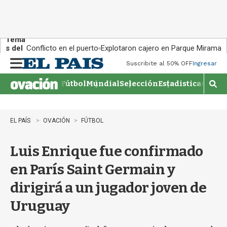
Tema
s del
Conflicto en el puerto
Explotaron cajero en Parque Miramar
día:
Suscribite al 50% OFF
Ingresar
M
e
Fútbol
Mundial
Selección
Estadisticas
Agen
n
M
u
o
s
t
EL PAÍS
OVACIÓN
FÚTBOL
r
a
Luis Enrique fue confirmado
r
b
en París Saint Germain y
�
s
dirigirá a un jugador joven de
q
u
Uruguay
e
d