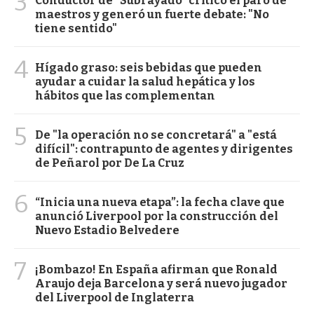
3
Conductor de "Subrayado" criticó el paro de
maestros y generó un fuerte debate: "No
tiene sentido"
4
Hígado graso: seis bebidas que pueden
ayudar a cuidar la salud hepática y los
hábitos que las complementan
5
De "la operación no se concretará" a "está
difícil": contrapunto de agentes y dirigentes
de Peñarol por De La Cruz
6
“Inicia una nueva etapa”: la fecha clave que
anunció Liverpool por la construcción del
Nuevo Estadio Belvedere
7
¡Bombazo! En España afirman que Ronald
Araujo deja Barcelona y será nuevo jugador
del Liverpool de Inglaterra