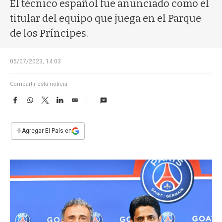
a
El técnico español fue anunciado como el
titular del equipo que juega en el Parque
de los Príncipes.
05/07/2023, 14:03
Compartir esta noticia
F
W
T
L
E
a
h
w
i
m
c
a
i
n
a
e
t
t
k
i
+
Agregar El País en
b
s
t
e
l
o
A
e
d
o
p
r
I
k
p
n