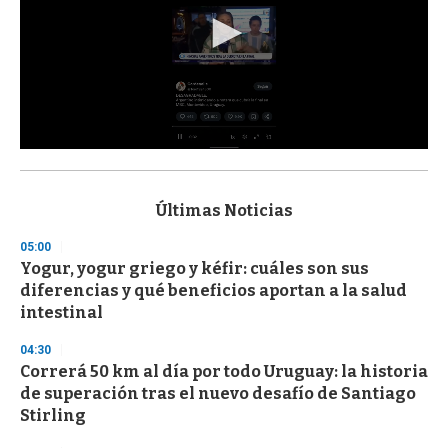
0
s
e
c
Últimas Noticias
o
n
05:00
d
Yogur, yogur griego y kéfir: cuáles son sus
s
o
diferencias y qué beneficios aportan a la salud
f
intestinal
3
3
s
04:30
e
Correrá 50 km al día por todo Uruguay: la historia
c
de superación tras el nuevo desafío de Santiago
o
n
Stirling
d
s