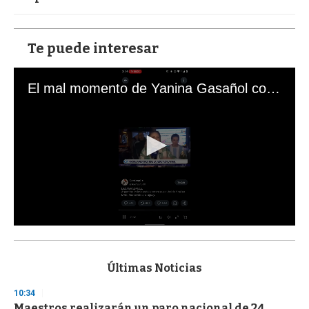
Te puede interesar
El mal momento de Yanina Gasañol con un hincha argentino en "Subrayado"
0
s
e
c
Últimas Noticias
o
n
10:34
d
Maestros realizarán un paro nacional de 24
s