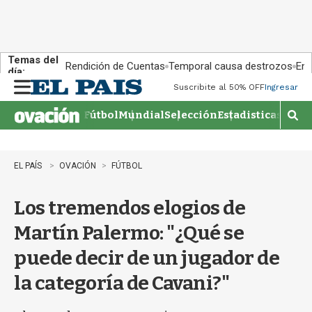
Temas del
Rendición de Cuentas
Temporal causa destrozos
En 
día:
Suscribite al 50% OFF
Ingresar
M
e
Fútbol
Mundial
Selección
Estadisticas
Agen
n
M
u
o
s
t
EL PAÍS
OVACIÓN
FÚTBOL
r
a
Los tremendos elogios de
r
b
Martín Palermo: "¿Qué se
�
s
puede decir de un jugador de
q
u
la categoría de Cavani?"
e
d