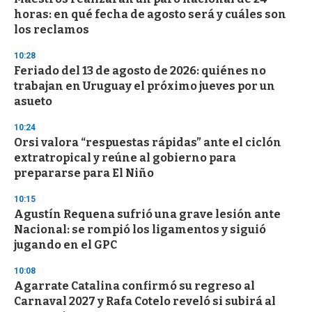
o
horas: en qué fecha de agosto será y cuáles son
f
los reclamos
3
3
s
10:28
e
Feriado del 13 de agosto de 2026: quiénes no
c
trabajan en Uruguay el próximo jueves por un
o
n
asueto
d
s
10:24
Orsi valora “respuestas rápidas” ante el ciclón
extratropical y reúne al gobierno para
prepararse para El Niño
10:15
Agustín Requena sufrió una grave lesión ante
Nacional: se rompió los ligamentos y siguió
jugando en el GPC
10:08
Agarrate Catalina confirmó su regreso al
Carnaval 2027 y Rafa Cotelo reveló si subirá al