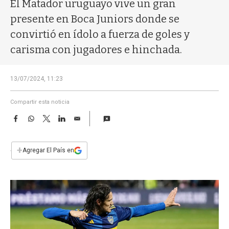
a
El Matador uruguayo vive un gran
presente en Boca Juniors donde se
convirtió en ídolo a fuerza de goles y
carisma con jugadores e hinchada.
13/07/2024, 11:23
Compartir esta noticia
F
W
T
L
E
a
h
w
i
m
c
a
i
n
a
e
t
t
k
i
+
Agregar El País en
b
s
t
e
l
o
A
e
d
o
p
r
I
k
p
n