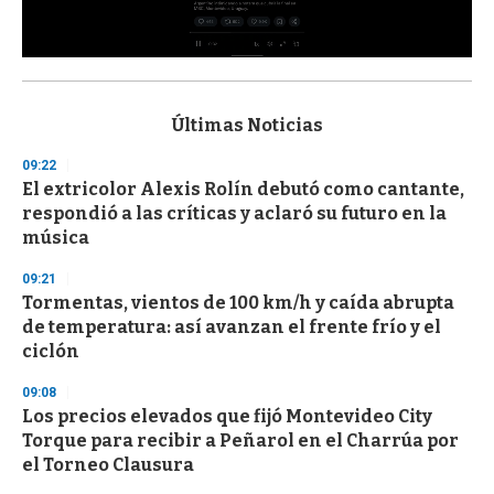
0
s
e
c
Últimas Noticias
o
n
09:22
d
El extricolor Alexis Rolín debutó como cantante,
s
o
respondió a las críticas y aclaró su futuro en la
f
música
3
3
s
09:21
e
Tormentas, vientos de 100 km/h y caída abrupta
c
de temperatura: así avanzan el frente frío y el
o
n
ciclón
d
s
09:08
Los precios elevados que fijó Montevideo City
Torque para recibir a Peñarol en el Charrúa por
el Torneo Clausura