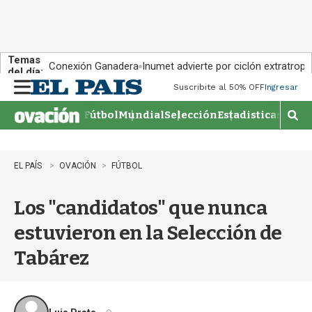
Temas
Conexión Ganadera
Inumet advierte por ciclón extratropi
del día:
Suscribite al 50% OFF
Ingresar
M
e
Fútbol
Mundial
Selección
Estadisticas
Agen
n
M
u
o
s
t
EL PAÍS
OVACIÓN
FÚTBOL
r
a
Los "candidatos" que nunca
r
b
estuvieron en la Selección de
�
s
Tabárez
q
u
e
d