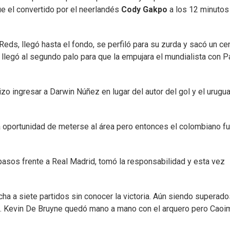
e el convertido por el neerlandés
Cody Gakpo
a los 12 minutos
eds, llegó hasta el fondo, se perfiló para su zurda y sacó un ce
 llegó al segundo palo para que la empujara el mundialista con 
izo ingresar a Darwin Núñez en lugar del autor del gol y el urugu
 la oportunidad de meterse al área pero entonces el colombiano f
 pasos frente a Real Madrid, tomó la responsabilidad y esta vez
ha a siete partidos sin conocer la victoria. Aún siendo superado
to. Kevin De Bruyne quedó mano a mano con el arquero pero Caoi