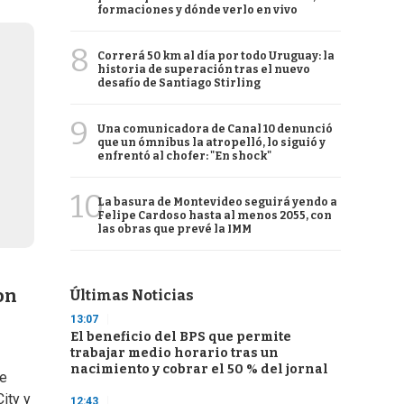
formaciones y dónde verlo en vivo
8
Correrá 50 km al día por todo Uruguay: la
historia de superación tras el nuevo
desafío de Santiago Stirling
9
Una comunicadora de Canal 10 denunció
que un ómnibus la atropelló, lo siguió y
enfrentó al chofer: "En shock"
10
La basura de Montevideo seguirá yendo a
Felipe Cardoso hasta al menos 2055, con
las obras que prevé la IMM
on
Últimas Noticias
13:07
El beneficio del BPS que permite
trabajar medio horario tras un
nacimiento y cobrar el 50 % del jornal
de
ity y
12:43