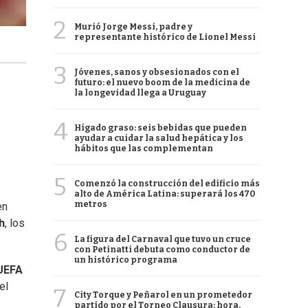
2
Murió Jorge Messi, padre y
representante histórico de Lionel Messi
3
Jóvenes, sanos y obsesionados con el
futuro: el nuevo boom de la medicina de
la longevidad llega a Uruguay
4
Hígado graso: seis bebidas que pueden
ayudar a cuidar la salud hepática y los
hábitos que las complementan
5
Comenzó la construcción del edificio más
alto de América Latina: superará los 470
metros
en
h
, los
6
La figura del Carnaval que tuvo un cruce
con Petinatti debuta como conductor de
un histórico programa
UEFA
el
7
City Torque y Peñarol en un prometedor
partido por el Torneo Clausura: hora,