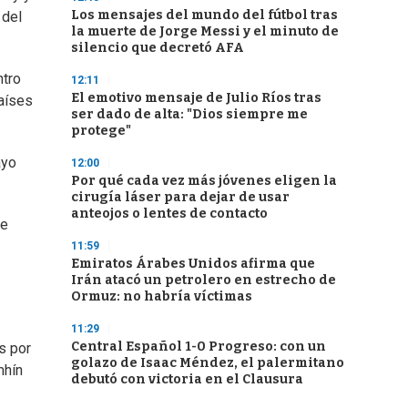
Los mensajes del mundo del fútbol tras
 del
la muerte de Jorge Messi y el minuto de
silencio que decretó AFA
ntro
12:11
El emotivo mensaje de Julio Ríos tras
Países
ser dado de alta: "Dios siempre me
protege"
ayo
12:00
Por qué cada vez más jóvenes eligen la
cirugía láser para dejar de usar
anteojos o lentes de contacto
ue
11:59
Emiratos Árabes Unidos afirma que
Irán atacó un petrolero en estrecho de
Ormuz: no habría víctimas
11:29
Central Español 1-0 Progreso: con un
s por
golazo de Isaac Méndez, el palermitano
mhín
debutó con victoria en el Clausura