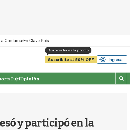
 a Cardama
En Clave País
Suscribite al 50% OFF
Ingresar
orts
Turf
Opinión
M
o
s
t
r
a
r
só y participó en la
b
�