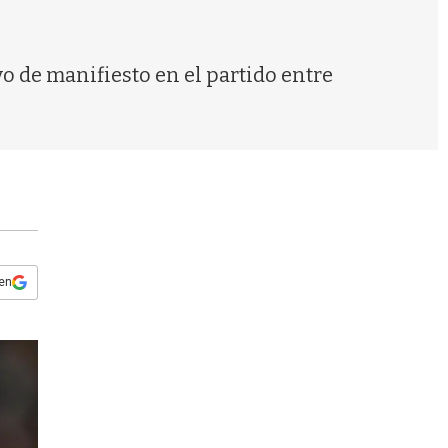
s
q
u
e
o de manifiesto en el partido entre
d
a
 en