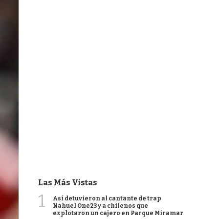
Las Más Vistas
1
Así detuvieron al cantante de trap
Nahuel One23 y a chilenos que
explotaron un cajero en Parque Miramar