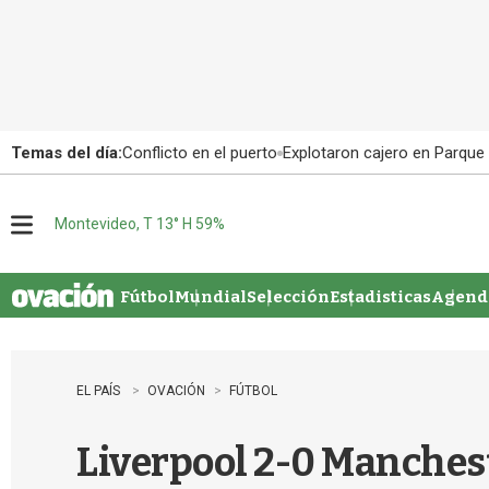
Temas del día:
Conflicto en el puerto
Explotaron cajero en Parque
Montevideo, T 13° H 59%
M
e
n
u
Fútbol
Mundial
Selección
Estadisticas
Agenda
EL PAÍS
OVACIÓN
FÚTBOL
Liverpool 2-0 Manchest