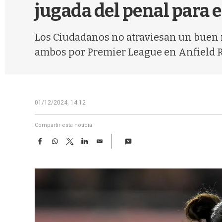
jugada del penal para 
Los Ciudadanos no atraviesan un buen m
ambos por Premier League en Anfield 
01/12/2024, 14:12
Compartir esta noticia
F
W
T
L
E
a
h
w
i
m
c
a
i
n
a
e
t
t
k
i
b
s
t
e
l
o
A
e
d
o
p
r
I
k
p
n