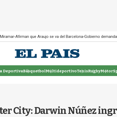
 Miramar
Afirman que Araujo se va del Barcelona
Gobierno demanda
 Deportiva
Básquetbol
Multideportivo
Tenis
Rugby
MotorSp
er City: Darwin Núñez ingre