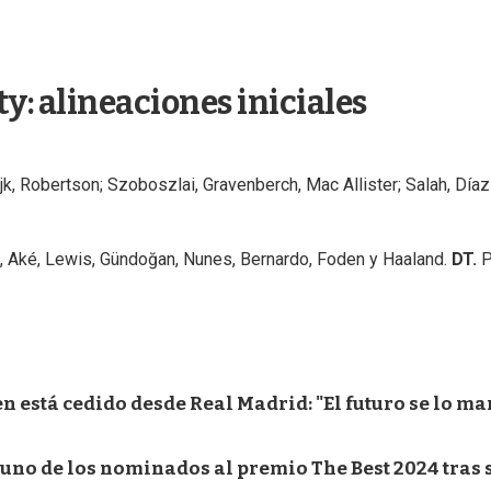
y: alineaciones iniciales
k, Robertson; Szoboszlai, Gravenberch, Mac Allister; Salah, Díaz
s, Aké, Lewis, Gündoğan, Nunes, Bernardo, Foden y Haaland.
DT.
n está cedido desde Real Madrid: "El futuro se lo ma
 uno de los nominados al premio The Best 2024 tras 