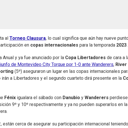
ta al
Torneo Clausura
, lo cual significa que aún hay nueve punt
articipación en
copas internacionales
para la temporada
2023
.
a Anual y ya fue anunciado por la
Copa Libertadores
de cara a l
riunfo de Montevideo City Torque por 1-0 ante Wanderers
,
River
orting
(5º)
aseguraron un lugar en las copas internacionales par
irán a Libertadores y el segundo cuarteto dirá presente en la
C
ue
Fénix
igualara el sábado con
Danubio
y
Wanderers
perdiese
sición 9º y 10º respectivamente y ya no pueden superarlos en la
era.
2, están cerca de asegurar su participación internacional teniend