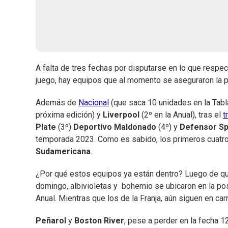
A falta de tres fechas por disputarse en lo que respec
juego, hay equipos que al momento se aseguraron la p
Además de
Nacional
(que saca 10 unidades en la Tabl
próxima edición) y
Liverpool
(2º en la Anual), tras el
t
Plate
(3º)
Deportivo Maldonado
(4º) y
Defensor Sp
temporada 2023. Como es sabido, los primeros cuatro 
Sudamericana
.
¿Por qué estos equipos ya están dentro? Luego de q
domingo, albivioletas y bohemio se ubicaron en la po
Anual. Mientras que los de la Franja, aún siguen en carr
Peñarol
y
Boston River
, pese a perder en la fecha 1