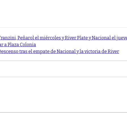
 Franzini, Peñarol el miércoles y River Plate y Nacional el juev
ar a Plaza Colonia
Descenso tras el empate de Nacional y la victoria de River