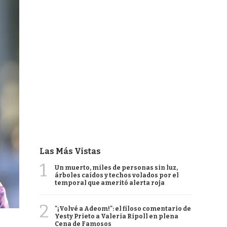
Las Más Vistas
1
Un muerto, miles de personas sin luz,
árboles caídos y techos volados por el
temporal que ameritó alerta roja
2
"¡Volvé a Adeom!": el filoso comentario de
Yesty Prieto a Valeria Ripoll en plena
Cena de Famosos