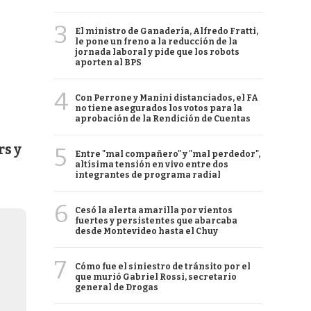
3
El ministro de Ganadería, Alfredo Fratti,
le pone un freno a la reducción de la
jornada laboral y pide que los robots
aporten al BPS
4
Con Perrone y Manini distanciados, el FA
no tiene asegurados los votos para la
aprobación de la Rendición de Cuentas
rs y
5
Entre "mal compañero" y "mal perdedor",
altísima tensión en vivo entre dos
integrantes de programa radial
6
Cesó la alerta amarilla por vientos
fuertes y persistentes que abarcaba
desde Montevideo hasta el Chuy
7
Cómo fue el siniestro de tránsito por el
que murió Gabriel Rossi, secretario
general de Drogas