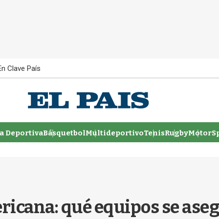
En Clave País
 Deportiva
Básquetbol
Multideportivo
Tenis
Rugby
MotorSp
ricana: qué equipos se aseg