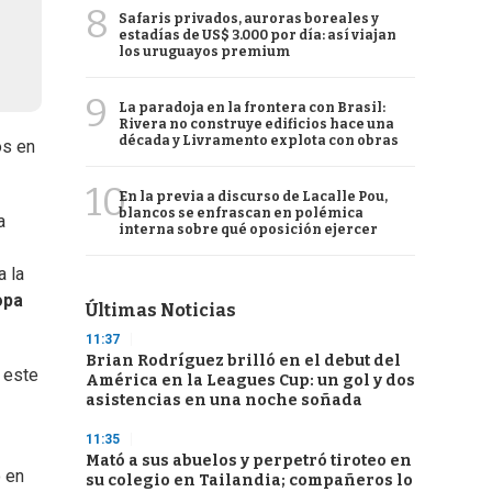
8
Safaris privados, auroras boreales y
estadías de US$ 3.000 por día: así viajan
los uruguayos premium
9
La paradoja en la frontera con Brasil:
Rivera no construye edificios hace una
década y Livramento explota con obras
os en
10
En la previa a discurso de Lacalle Pou,
blancos se enfrascan en polémica
a
interna sobre qué oposición ejercer
a la
opa
Últimas Noticias
11:37
Brian Rodríguez brilló en el debut del
 este
América en la Leagues Cup: un gol y dos
asistencias en una noche soñada
11:35
Mató a sus abuelos y perpetró tiroteo en
o en
su colegio en Tailandia; compañeros lo