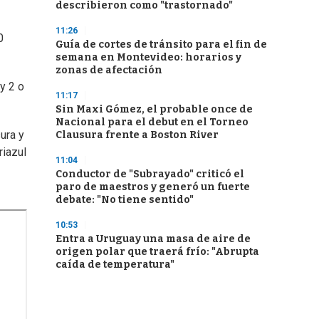
describieron como "trastornado"
11:26
0
Guía de cortes de tránsito para el fin de
semana en Montevideo: horarios y
zonas de afectación
y 2 o
11:17
Sin Maxi Gómez, el probable once de
Nacional para el debut en el Torneo
ura y
Clausura frente a Boston River
riazul
11:04
Conductor de "Subrayado" criticó el
paro de maestros y generó un fuerte
debate: "No tiene sentido"
10:53
Entra a Uruguay una masa de aire de
origen polar que traerá frío: "Abrupta
caída de temperatura"