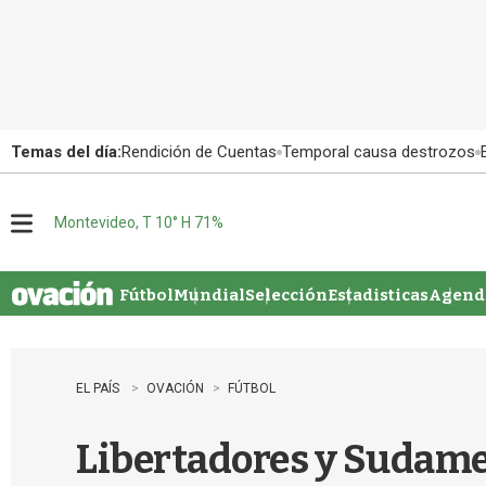
Temas del día:
Rendición de Cuentas
Temporal causa destrozos
Montevideo, T 10° H 71%
M
e
n
u
Fútbol
Mundial
Selección
Estadisticas
Agenda
EL PAÍS
OVACIÓN
FÚTBOL
Libertadores y Sudame