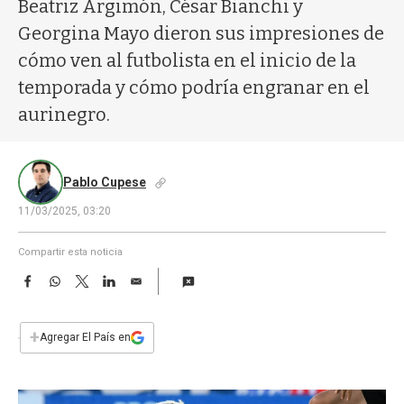
a
Beatriz Argimón, César Bianchi y
Georgina Mayo dieron sus impresiones de
cómo ven al futbolista en el inicio de la
temporada y cómo podría engranar en el
aurinegro.
Pablo Cupese
11/03/2025, 03:20
Compartir esta noticia
F
W
T
L
E
a
h
w
i
m
c
a
i
n
a
e
t
t
k
i
+
Agregar El País en
b
s
t
e
l
o
A
e
d
o
p
r
I
k
p
n