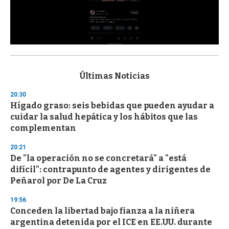
0
s
e
c
Últimas Noticias
o
n
20:30
d
Hígado graso: seis bebidas que pueden ayudar a
s
o
cuidar la salud hepática y los hábitos que las
f
complementan
3
3
s
20:21
e
De "la operación no se concretará" a "está
c
difícil": contrapunto de agentes y dirigentes de
o
n
Peñarol por De La Cruz
d
s
19:56
Conceden la libertad bajo fianza a la niñera
argentina detenida por el ICE en EE.UU. durante