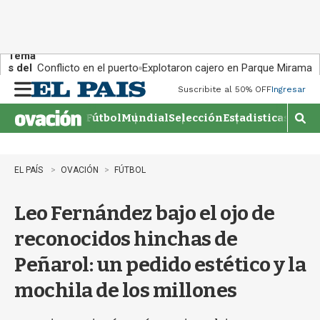
Tema
s del
Conflicto en el puerto
Explotaron cajero en Parque Miramar
día:
Suscribite al 50% OFF
Ingresar
M
e
Fútbol
Mundial
Selección
Estadisticas
Agen
n
M
u
o
s
t
EL PAÍS
OVACIÓN
FÚTBOL
r
a
Leo Fernández bajo el ojo de
r
b
reconocidos hinchas de
�
s
Peñarol: un pedido estético y la
q
u
mochila de los millones
e
d