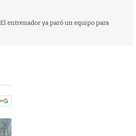
s
q
u
e
El entrenador ya paró un equipo para
d
a
 en