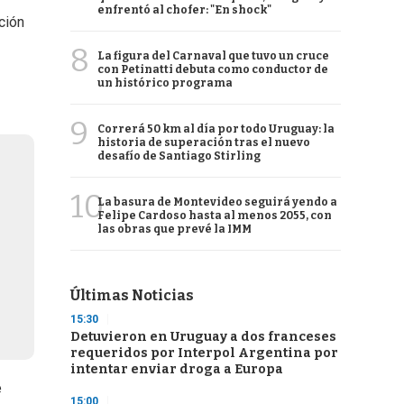
enfrentó al chofer: "En shock"
ación
8
La figura del Carnaval que tuvo un cruce
con Petinatti debuta como conductor de
un histórico programa
9
Correrá 50 km al día por todo Uruguay: la
historia de superación tras el nuevo
desafío de Santiago Stirling
10
La basura de Montevideo seguirá yendo a
Felipe Cardoso hasta al menos 2055, con
las obras que prevé la IMM
Últimas Noticias
15:30
Detuvieron en Uruguay a dos franceses
requeridos por Interpol Argentina por
intentar enviar droga a Europa
e
15:00