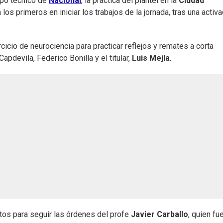
rpo técnico de
Nacional
, la práctica del plantel en la
Ciudad
los primeros en iniciar los trabajos de la jornada, tras una activ
cicio de neurociencia para practicar reflejos y remates a corta
apdevila, Federico Bonilla y el titular,
Luis Mejía
.
tos para seguir las órdenes del profe
Javier Carballo
, quien fu