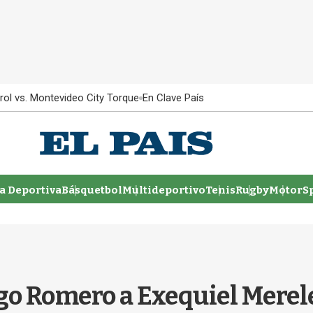
rol vs. Montevideo City Torque
En Clave País
 Deportiva
Básquetbol
Multideportivo
Tenis
Rugby
MotorSp
go Romero a Exequiel Merele