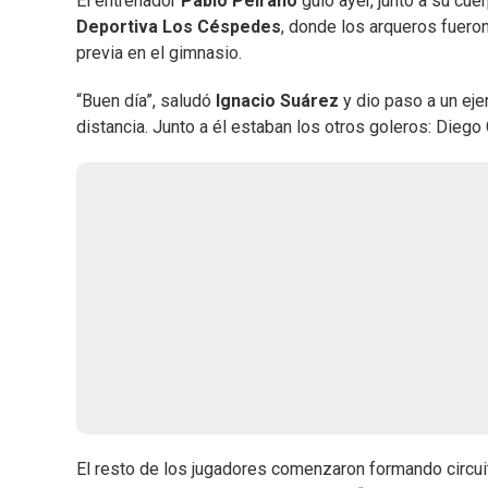
El entrenador
Pablo Peirano
guió ayer, junto a su cue
Deportiva Los Céspedes
, donde los arqueros fueron 
previa en el gimnasio.
“Buen día”, saludó
Ignacio Suárez
y dio paso a un ejer
distancia. Junto a él estaban los otros goleros: Diego C
El resto de los jugadores comenzaron formando circui