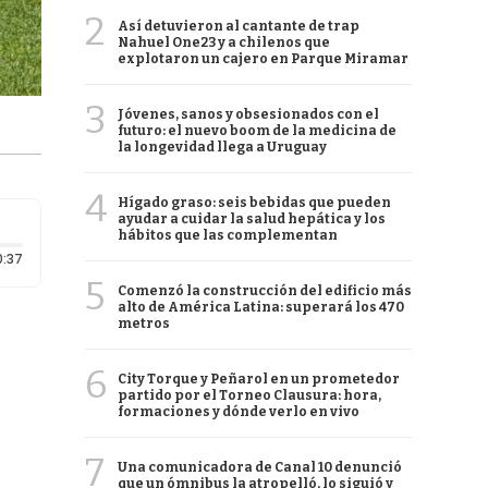
2
Así detuvieron al cantante de trap
Nahuel One23 y a chilenos que
explotaron un cajero en Parque Miramar
3
Jóvenes, sanos y obsesionados con el
futuro: el nuevo boom de la medicina de
la longevidad llega a Uruguay
4
Hígado graso: seis bebidas que pueden
ayudar a cuidar la salud hepática y los
hábitos que las complementan
Duración: 37 segundos
0:37
5
Comenzó la construcción del edificio más
alto de América Latina: superará los 470
metros
6
City Torque y Peñarol en un prometedor
partido por el Torneo Clausura: hora,
formaciones y dónde verlo en vivo
7
Una comunicadora de Canal 10 denunció
que un ómnibus la atropelló, lo siguió y