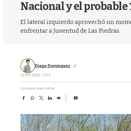
Nacional y el probable 
El lateral izquierdo aprovechó un mom
enfrentar a Juventud de Las Piedras.
Diego Domínguez
25/09/2025, 12:12
Compartir esta noticia
F
W
T
L
E
a
h
w
i
m
c
a
i
n
a
e
t
t
k
i
b
s
t
e
l
o
A
e
d