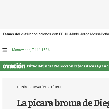
Temas del día:
Negociaciones con EE.UU.
Murió Jorge Messi
Peña
Montevideo, T 11° H 58%
M
e
n
u
Fútbol
Mundial
Selección
Estadisticas
Agenda
EL PAÍS
OVACIÓN
FÚTBOL
La pícara broma de Die