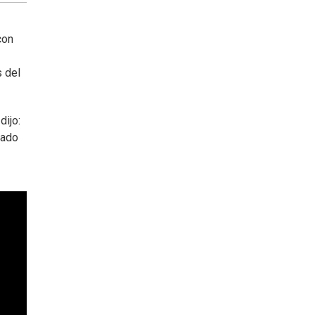
con
 del
dijo:
tado