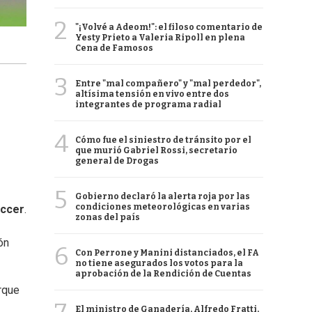
2
"¡Volvé a Adeom!": el filoso comentario de
Yesty Prieto a Valeria Ripoll en plena
Cena de Famosos
3
Entre "mal compañero" y "mal perdedor",
altísima tensión en vivo entre dos
integrantes de programa radial
4
Cómo fue el siniestro de tránsito por el
que murió Gabriel Rossi, secretario
general de Drogas
5
Gobierno declaró la alerta roja por las
condiciones meteorológicas en varias
occer
.
zonas del país
ón
6
Con Perrone y Manini distanciados, el FA
no tiene asegurados los votos para la
aprobación de la Rendición de Cuentas
rque
El ministro de Ganadería, Alfredo Fratti,