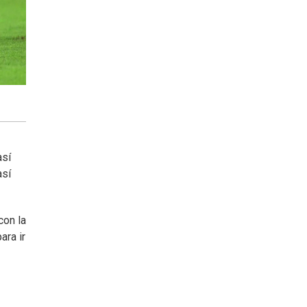
así
así
con la
ara ir