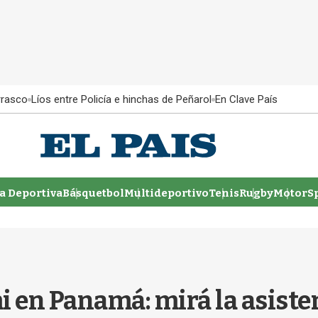
rrasco
Líos entre Policía e hinchas de Peñarol
En Clave País
 Deportiva
Básquetbol
Multideportivo
Tenis
Rugby
MotorSp
i en Panamá: mirá la asisten