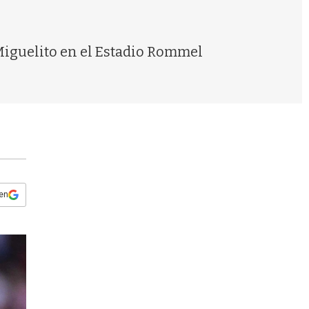
s
q
u
e
Miguelito en el Estadio Rommel
d
a
 en