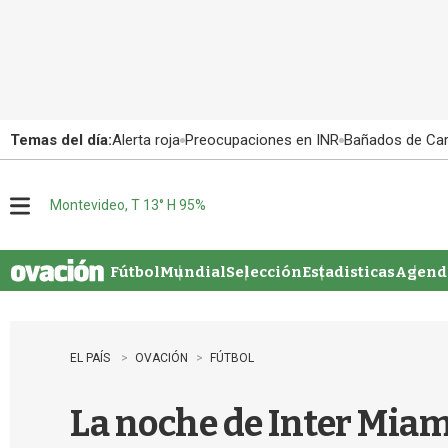
Temas del día:
Alerta roja
Preocupaciones en INR
Bañados de Ca
Montevideo, T 13° H 95%
M
e
n
u
Fútbol
Mundial
Selección
Estadisticas
Agenda
EL PAÍS
OVACIÓN
FÚTBOL
La noche de Inter Miam