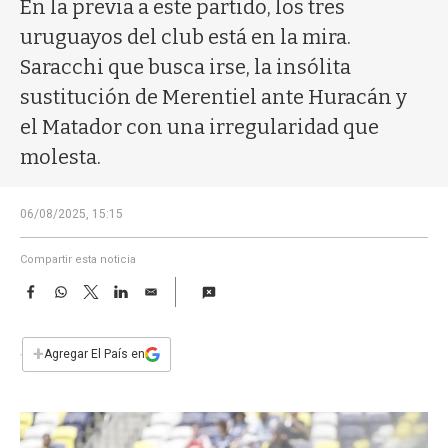
a
En la previa a este partido, los tres
uruguayos del club está en la mira.
Saracchi que busca irse, la insólita
sustitución de Merentiel ante Huracán y
el Matador con una irregularidad que
molesta.
06/08/2025, 15:15
Compartir esta noticia
F
W
T
L
E
a
h
w
i
m
c
a
i
n
a
e
t
t
k
i
+
Agregar El País en
b
s
t
e
l
o
A
e
d
o
p
r
I
k
p
n