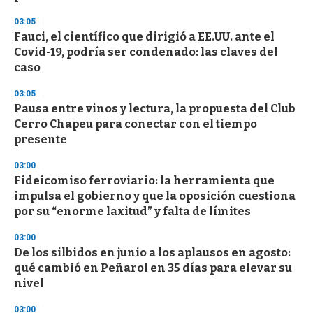
f
3
03:05
3
s
Fauci, el científico que dirigió a EE.UU. ante el
e
Covid-19, podría ser condenado: las claves del
c
caso
o
n
d
03:05
s
Pausa entre vinos y lectura, la propuesta del Club
Cerro Chapeu para conectar con el tiempo
presente
03:00
Fideicomiso ferroviario: la herramienta que
impulsa el gobierno y que la oposición cuestiona
por su “enorme laxitud” y falta de límites
03:00
De los silbidos en junio a los aplausos en agosto:
qué cambió en Peñarol en 35 días para elevar su
nivel
03:00