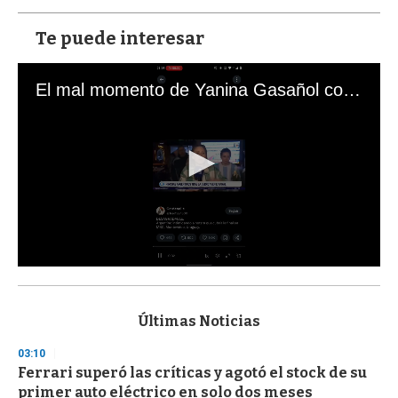
Te puede interesar
El mal momento de Yanina Gasañol con un hincha argentino en "Subrayado"
0
s
e
c
Últimas Noticias
o
n
03:10
d
Ferrari superó las críticas y agotó el stock de su
s
o
primer auto eléctrico en solo dos meses