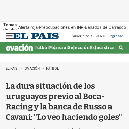
Temas
Alerta roja
Preocupaciones en INR
Bañados de Carrasco
del día:
Suscribite al 50% OFF
Ingresar
M
e
Fútbol
Mundial
Selección
Estadisticas
Agen
n
M
u
o
s
t
EL PAÍS
OVACIÓN
FÚTBOL
r
a
La dura situación de los
r
b
uruguayos previo al Boca-
�
s
Racing y la banca de Russo a
q
u
Cavani: "Lo veo haciendo goles"
e
d