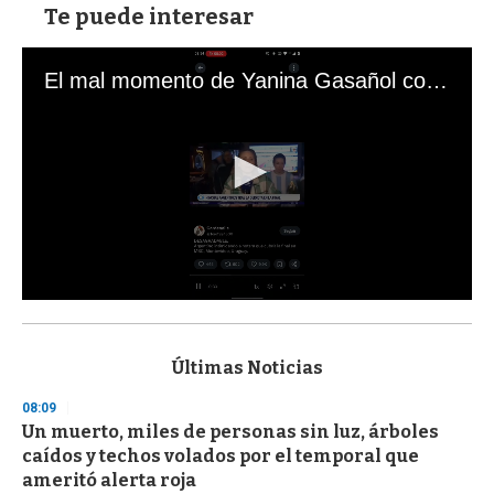
Te puede interesar
El mal momento de Yanina Gasañol con un hincha argentino en "Subrayado"
0
s
e
c
Últimas Noticias
o
n
08:09
d
Un muerto, miles de personas sin luz, árboles
s
o
caídos y techos volados por el temporal que
f
ameritó alerta roja
3