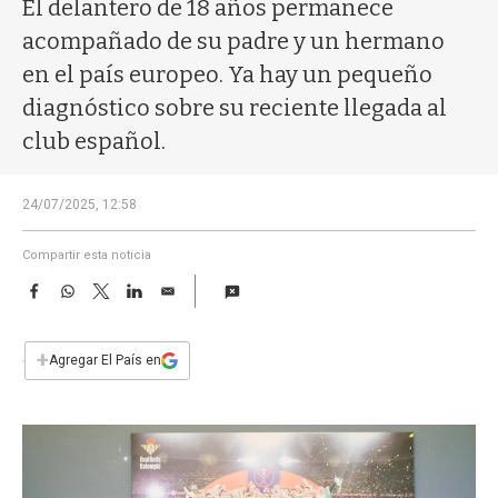
a
El delantero de 18 años permanece
acompañado de su padre y un hermano
en el país europeo. Ya hay un pequeño
diagnóstico sobre su reciente llegada al
club español.
24/07/2025, 12:58
Compartir esta noticia
F
W
T
L
E
a
h
w
i
m
c
a
i
n
a
e
t
t
k
i
+
Agregar El País en
b
s
t
e
l
o
A
e
d
o
p
r
I
k
p
n