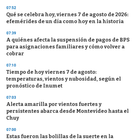
3
s
07:52
e
Qué se celebra hoy, viernes 7 de agosto de 2026:
c
efemérides de un día como hoy en la historia
o
n
d
07:39
s
A quiénes afecta la suspensión de pagos de BPS
para asignaciones familiares y cómo volver a
cobrar
07:10
Tiempo de hoy viernes 7 de agosto:
temperaturas, vientos y nubosidad, según el
pronóstico de Inumet
07:03
Alerta amarilla por vientos fuertes y
persistentes abarca desde Montevideo hasta el
Chuy
07:00
Estas fueron las bolillas de la suerte en la