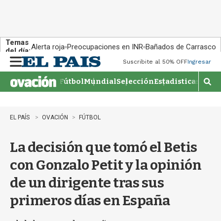
Temas
Alerta roja
Preocupaciones en INR
Bañados de Carrasco
del día:
Suscribite al 50% OFF
Ingresar
M
e
Fútbol
Mundial
Selección
Estadisticas
Agen
n
M
u
o
s
t
EL PAÍS
OVACIÓN
FÚTBOL
r
a
La decisión que tomó el Betis
r
b
con Gonzalo Petit y la opinión
�
s
de un dirigente tras sus
q
u
primeros días en España
e
d