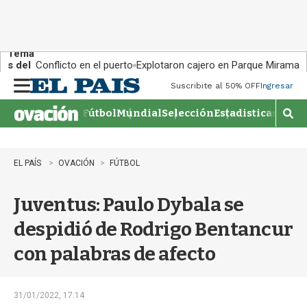
Tema
s del
Conflicto en el puerto
Explotaron cajero en Parque Miramar
día:
Suscribite al 50% OFF
Ingresar
M
e
Fútbol
Mundial
Selección
Estadisticas
Agen
n
M
u
o
s
t
EL PAÍS
OVACIÓN
FÚTBOL
r
a
Juventus: Paulo Dybala se
r
b
despidió de Rodrigo Bentancur
�
s
con palabras de afecto
q
u
e
d
31/01/2022, 17:14