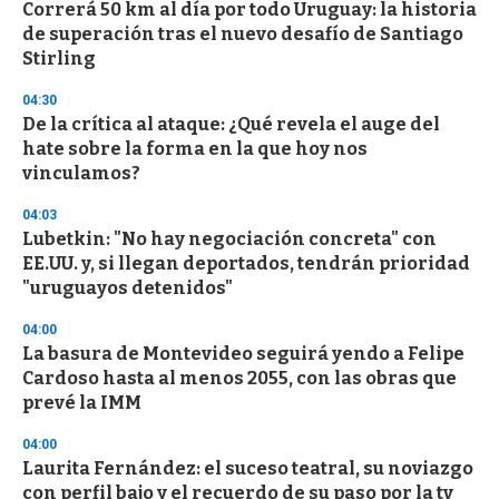
e
Correrá 50 km al día por todo Uruguay: la historia
c
de superación tras el nuevo desafío de Santiago
o
n
Stirling
d
s
04:30
De la crítica al ataque: ¿Qué revela el auge del
hate sobre la forma en la que hoy nos
vinculamos?
04:03
Lubetkin: "No hay negociación concreta" con
EE.UU. y, si llegan deportados, tendrán prioridad
"uruguayos detenidos"
04:00
La basura de Montevideo seguirá yendo a Felipe
Cardoso hasta al menos 2055, con las obras que
prevé la IMM
04:00
Laurita Fernández: el suceso teatral, su noviazgo
con perfil bajo y el recuerdo de su paso por la tv