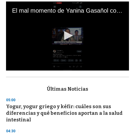
El mal momento de Yanina Gasañol con un hincha argentino en "Subrayado"
0
s
e
c
Últimas Noticias
o
n
05:00
d
Yogur, yogur griego y kéfir: cuáles son sus
s
o
diferencias y qué beneficios aportan a la salud
f
intestinal
3
3
s
04:30