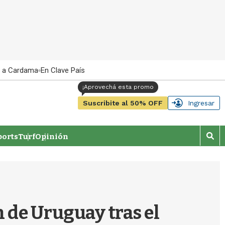
 a Cardama
En Clave País
Suscribite al 50% OFF
Ingresar
orts
Turf
Opinión
M
o
s
t
r
a
r
n de Uruguay tras el
b
�