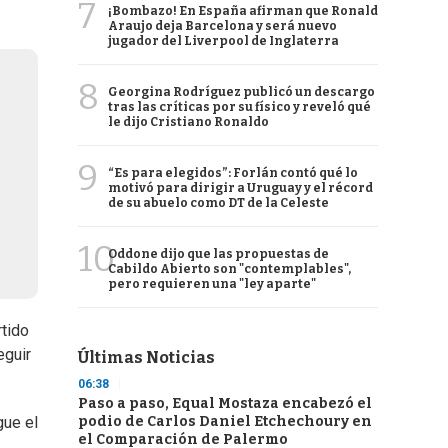
7
¡Bombazo! En España afirman que Ronald
Araujo deja Barcelona y será nuevo
jugador del Liverpool de Inglaterra
8
Georgina Rodríguez publicó un descargo
tras las críticas por su físico y reveló qué
le dijo Cristiano Ronaldo
9
“Es para elegidos”: Forlán contó qué lo
motivó para dirigir a Uruguay y el récord
de su abuelo como DT de la Celeste
10
Oddone dijo que las propuestas de
Cabildo Abierto son "contemplables",
pero requieren una "ley aparte"
rtido
eguir
Últimas Noticias
06:38
Paso a paso, Equal Mostaza encabezó el
podio de Carlos Daniel Etchechoury en
gue el
el Comparación de Palermo