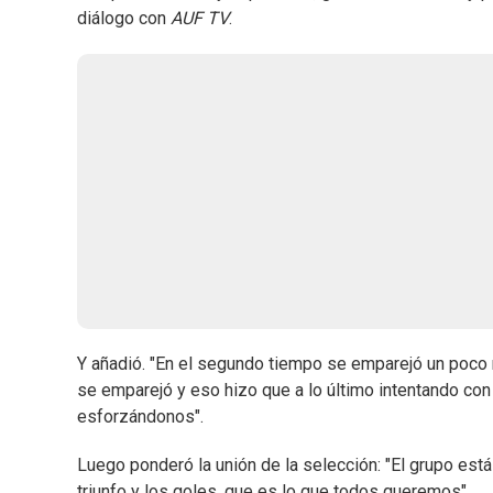
diálogo con
AUF TV
.
Y añadió. "En el segundo tiempo se emparejó un poco m
se emparejó y eso hizo que a lo último intentando con 
esforzándonos".
Luego ponderó la unión de la selección: "El grupo est
triunfo y los goles, que es lo que todos queremos".