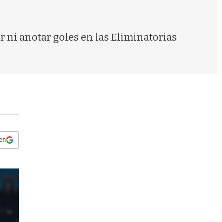
s
q
u
e
r ni anotar goles en las Eliminatorias
d
a
 en