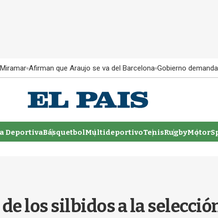
 Miramar
Afirman que Araujo se va del Barcelona
Gobierno demanda
 Deportiva
Básquetbol
Multideportivo
Tenis
Rugby
MotorSp
 los silbidos a la selecció