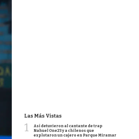
Las Más Vistas
1
Así detuvieron al cantante de trap
Nahuel One23 y a chilenos que
explotaron un cajero en Parque Miramar