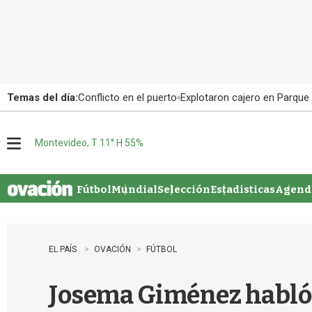
Temas del día:
Conflicto en el puerto
Explotaron cajero en Parque
Montevideo, T 11° H 55%
M
e
n
u
Fútbol
Mundial
Selección
Estadisticas
Agenda
EL PAÍS
OVACIÓN
FÚTBOL
Josema Giménez habló de