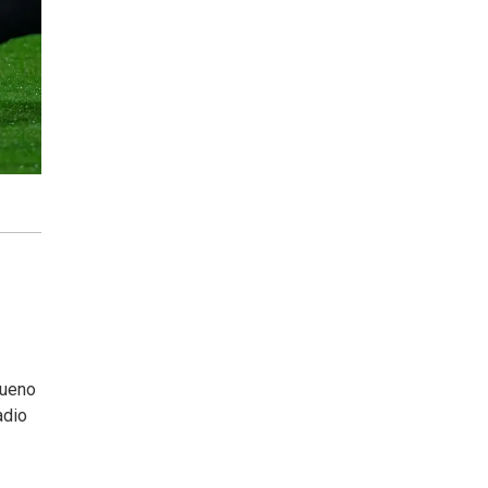
Bueno
adio