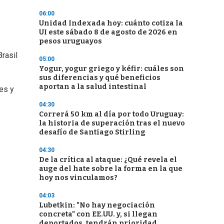
06:00
Unidad Indexada hoy: cuánto cotiza la
UI este sábado 8 de agosto de 2026 en
pesos uruguayos
Brasil
05:00
Yogur, yogur griego y kéfir: cuáles son
sus diferencias y qué beneficios
aportan a la salud intestinal
tes y
04:30
Correrá 50 km al día por todo Uruguay:
la historia de superación tras el nuevo
desafío de Santiago Stirling
04:30
De la crítica al ataque: ¿Qué revela el
auge del hate sobre la forma en la que
hoy nos vinculamos?
04:03
Lubetkin: "No hay negociación
concreta" con EE.UU. y, si llegan
deportados, tendrán prioridad