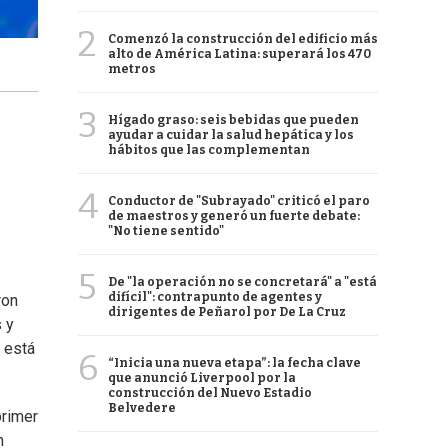
2
Comenzó la construcción del edificio más
alto de América Latina: superará los 470
metros
3
Hígado graso: seis bebidas que pueden
ayudar a cuidar la salud hepática y los
hábitos que las complementan
4
Conductor de "Subrayado" criticó el paro
de maestros y generó un fuerte debate:
"No tiene sentido"
5
De "la operación no se concretará" a "está
difícil": contrapunto de agentes y
ron
dirigentes de Peñarol por De La Cruz
 y
 está
6
“Inicia una nueva etapa”: la fecha clave
que anunció Liverpool por la
construcción del Nuevo Estadio
Belvedere
 primer
n