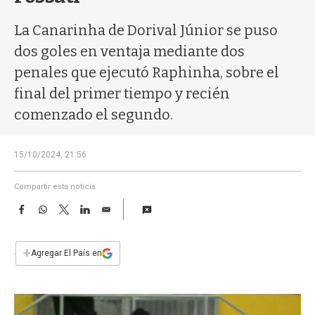
a
La Canarinha de Dorival Júnior se puso
dos goles en ventaja mediante dos
penales que ejecutó Raphinha, sobre el
final del primer tiempo y recién
comenzado el segundo.
15/10/2024, 21:56
Compartir esta noticia
F
W
T
L
E
a
h
w
i
m
c
a
i
n
a
e
t
t
k
i
+
Agregar El País en
b
s
t
e
l
o
A
e
d
o
p
r
I
k
p
n