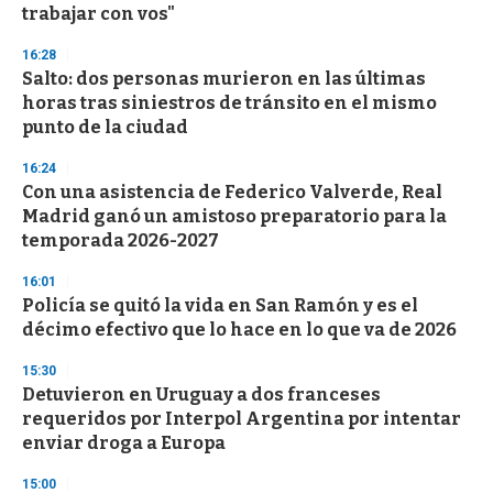
n
trabajar con vos"
d
s
16:28
Salto: dos personas murieron en las últimas
horas tras siniestros de tránsito en el mismo
punto de la ciudad
16:24
Con una asistencia de Federico Valverde, Real
Madrid ganó un amistoso preparatorio para la
temporada 2026-2027
16:01
Policía se quitó la vida en San Ramón y es el
décimo efectivo que lo hace en lo que va de 2026
15:30
Detuvieron en Uruguay a dos franceses
requeridos por Interpol Argentina por intentar
enviar droga a Europa
15:00