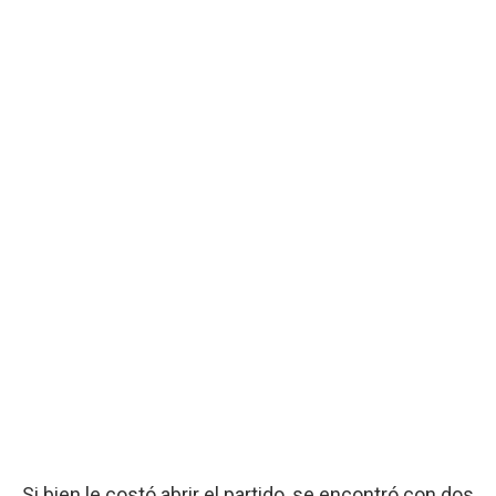
Si bien le costó abrir el partido, se encontró con dos