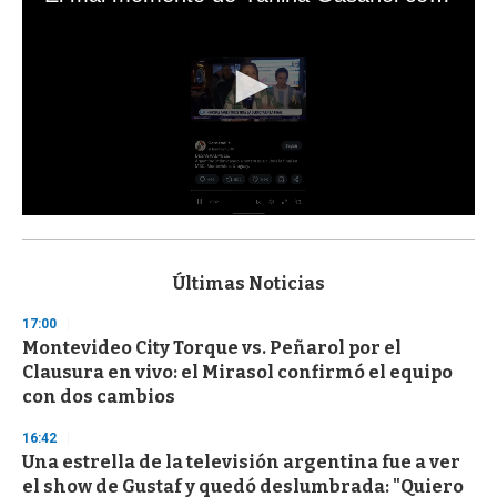
0
s
e
c
Últimas Noticias
o
n
17:00
d
Montevideo City Torque vs. Peñarol por el
s
o
Clausura en vivo: el Mirasol confirmó el equipo
f
con dos cambios
3
3
s
16:42
e
Una estrella de la televisión argentina fue a ver
c
el show de Gustaf y quedó deslumbrada: "Quiero
o