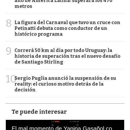
alto de América Latina: superará los 470
metros
8
La figura del Carnaval que tuvo un cruce con
Petinatti debuta como conductor de un
histórico programa
9
Correrá 50 km al día por todo Uruguay: la
historia de superación tras el nuevo desafío
de Santiago Stirling
10
Sergio Puglia anunció la suspensión de su
reality: el curioso motivo detrás de la
decisión
Te puede interesar
El mal momento de Yanina Gasañol con un hincha argentino en "Subrayado"