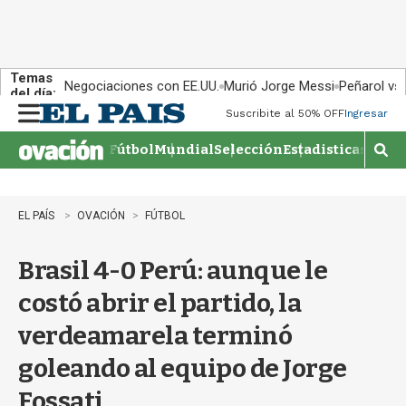
Temas
Negociaciones con EE.UU.
Murió Jorge Messi
Peñarol vs
del día:
Suscribite al 50% OFF
Ingresar
M
e
Fútbol
Mundial
Selección
Estadisticas
Agen
n
M
u
o
s
t
EL PAÍS
OVACIÓN
FÚTBOL
r
a
Brasil 4-0 Perú: aunque le
r
b
costó abrir el partido, la
�
s
verdeamarela terminó
q
u
goleando al equipo de Jorge
e
d
Fossati