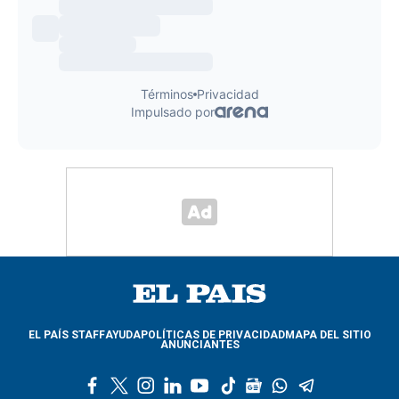
EL PAÍS STAFF
AYUDA
POLÍTICAS DE PRIVACIDAD
MAPA DEL SITIO
ANUNCIANTES
f
t
i
l
y
t
g
w
t