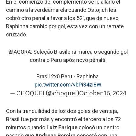
En el comienzo del complemento se le allanó el
camino a la verdeamarela cuando Ostojich les
cobró otro penal a favor a los 52', que de nuevo
Raphinha cambió por gol, esta vez con un remate
cruzado.
🚨AGORA: Seleção Brasileira marca o segundo gol
contra o Peru após novo pênalti.
Brasil 2x0 Peru - Raphinha.
pic.twitter.com/vbPi34zi8W
— CHOQUEI (@choquei)
October 16, 2024
Con la tranquilidad de los dos goles de ventaja,
Brasil fue por más y encontró el tercero a los 72
minutos cuando
Luiz Enrique
colocó un centro
pasado que
Andreas Pereira
conectó con una