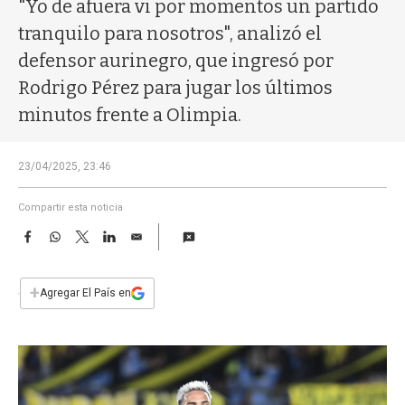
a
"Yo de afuera vi por momentos un partido
tranquilo para nosotros", analizó el
defensor aurinegro, que ingresó por
Rodrigo Pérez para jugar los últimos
minutos frente a Olimpia.
23/04/2025, 23:46
Compartir esta noticia
F
W
T
L
E
a
h
w
i
m
c
a
i
n
a
e
t
t
k
i
+
Agregar El País en
b
s
t
e
l
o
A
e
d
o
p
r
I
k
p
n