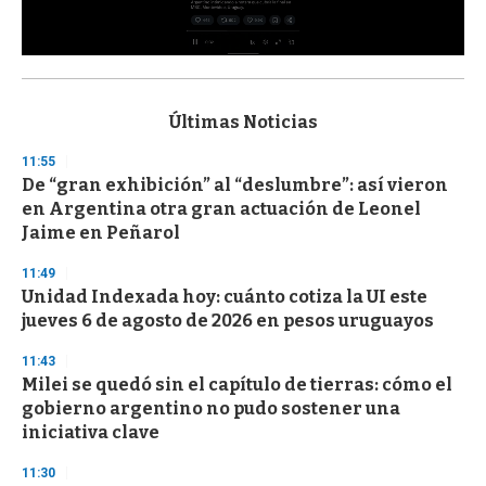
0
s
e
c
Últimas Noticias
o
n
11:55
d
De “gran exhibición” al “deslumbre”: así vieron
s
o
en Argentina otra gran actuación de Leonel
f
Jaime en Peñarol
3
3
s
11:49
e
Unidad Indexada hoy: cuánto cotiza la UI este
c
jueves 6 de agosto de 2026 en pesos uruguayos
o
n
d
11:43
s
Milei se quedó sin el capítulo de tierras: cómo el
gobierno argentino no pudo sostener una
iniciativa clave
11:30