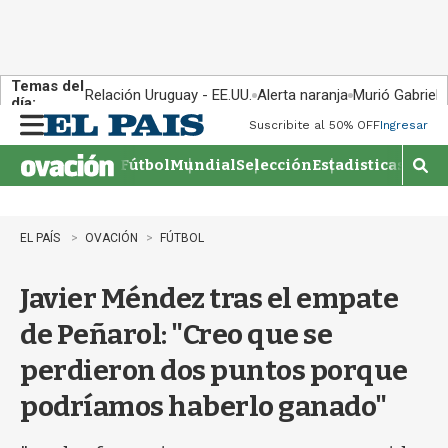
Temas del
Relación Uruguay - EE.UU.
Alerta naranja
Murió Gabriel 
día:
Suscribite al 50% OFF
Ingresar
M
e
Fútbol
Mundial
Selección
Estadisticas
Agen
n
M
u
o
s
t
EL PAÍS
OVACIÓN
FÚTBOL
r
a
Javier Méndez tras el empate
r
b
de Peñarol: "Creo que se
�
s
perdieron dos puntos porque
q
u
podríamos haberlo ganado"
e
d