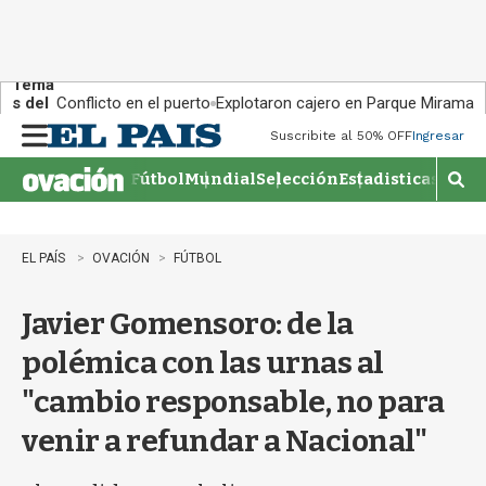
Tema
s del
Conflicto en el puerto
Explotaron cajero en Parque Miramar
día:
Suscribite al 50% OFF
Ingresar
M
e
Fútbol
Mundial
Selección
Estadisticas
Agen
n
M
u
o
s
t
EL PAÍS
OVACIÓN
FÚTBOL
r
a
Javier Gomensoro: de la
r
b
polémica con las urnas al
�
s
"cambio responsable, no para
q
u
venir a refundar a Nacional"
e
d