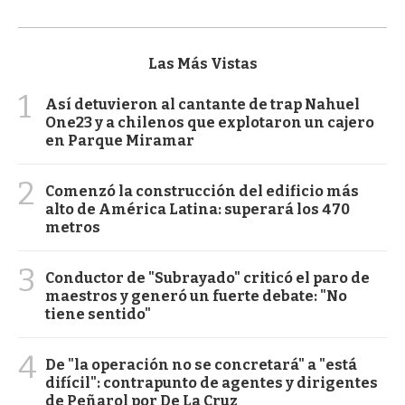
Las Más Vistas
1
Así detuvieron al cantante de trap Nahuel
One23 y a chilenos que explotaron un cajero
en Parque Miramar
2
Comenzó la construcción del edificio más
alto de América Latina: superará los 470
metros
3
Conductor de "Subrayado" criticó el paro de
maestros y generó un fuerte debate: "No
tiene sentido"
4
De "la operación no se concretará" a "está
difícil": contrapunto de agentes y dirigentes
de Peñarol por De La Cruz