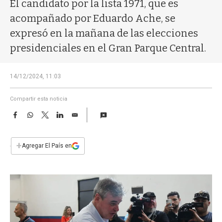
a
El candidato por la lista 1971, que es
acompañado por Eduardo Ache, se
expresó en la mañana de las elecciones
presidenciales en el Gran Parque Central.
14/12/2024, 11:03
Compartir esta noticia
F
W
T
L
E
a
h
w
i
m
c
a
i
n
a
e
t
t
k
i
+
Agregar El País en
b
s
t
e
l
o
A
e
d
o
p
r
I
k
p
n