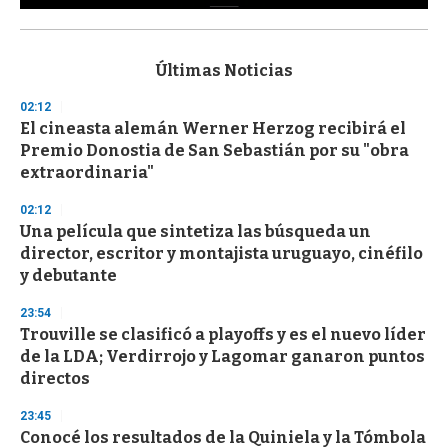
0
s
e
c
Últimas Noticias
o
n
02:12
d
El cineasta alemán Werner Herzog recibirá el
s
o
Premio Donostia de San Sebastián por su "obra
f
extraordinaria"
3
3
s
02:12
e
Una película que sintetiza las búsqueda un
c
director, escritor y montajista uruguayo, cinéfilo
o
n
y debutante
d
s
23:54
Trouville se clasificó a playoffs y es el nuevo líder
de la LDA; Verdirrojo y Lagomar ganaron puntos
directos
23:45
Conocé los resultados de la Quiniela y la Tómbola