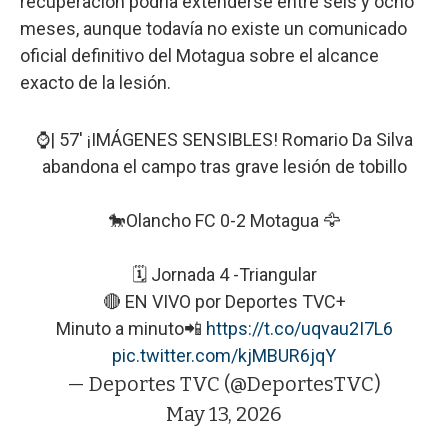
recuperación podría extenderse entre seis y ocho
meses, aunque todavía no existe un comunicado
oficial definitivo del Motagua sobre el alcance
exacto de la lesión.
⌚| 57' ¡IMÁGENES SENSIBLES! Romario Da Silva
abandona el campo tras grave lesión de tobillo
🐎Olancho FC 0-2 Motagua 🦅
🗓️ Jornada 4 -Triangular
🔴 EN VIVO por Deportes TVC+
Minuto a minuto📲
https://t.co/uqvau2I7L6
pic.twitter.com/kjMBUR6jqY
— Deportes TVC (@DeportesTVC)
May 13, 2026