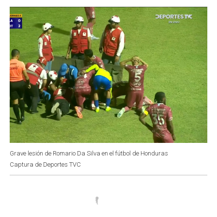
o
p
r
I
k
p
n
Grave lesión de Romario Da Silva en el fútbol de Honduras
Captura de Deportes TVC