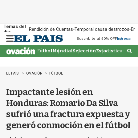
Temas del
Rendición de Cuentas
Temporal causa destrozos
En 
día:
Suscribite al 50% OFF
Ingresar
M
e
Fútbol
Mundial
Selección
Estadisticas
Agen
n
M
u
o
s
t
EL PAÍS
OVACIÓN
FÚTBOL
r
a
Impactante lesión en
r
b
Honduras: Romario Da Silva
�
s
sufrió una fractura expuesta y
q
u
generó conmoción en el fútbol
e
d