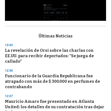
0
s
e
c
Últimas Noticias
o
n
12:43
d
La revelación de Orsi sobre las charlas con
s
o
EE.UU. para recibir deportados: “Se juega de
f
callado”
3
3
s
12:34
e
Funcionario de la Guardia Republicana fue
c
atrapado con más de $ 300.000 en perfumes de
o
n
contrabando
d
s
12:27
Mauricio Amaro fue presentado en Atlanta
United: los detalles de su contratación tras dejar