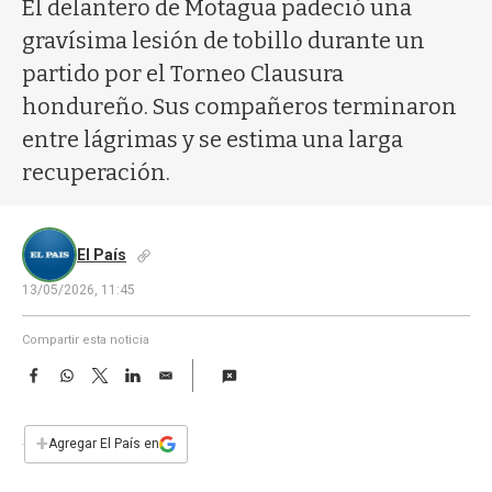
a
El delantero de Motagua padeció una
gravísima lesión de tobillo durante un
partido por el Torneo Clausura
hondureño. Sus compañeros terminaron
entre lágrimas y se estima una larga
recuperación.
El País
13/05/2026, 11:45
Compartir esta noticia
F
W
T
L
E
a
h
w
i
m
c
a
i
n
a
e
t
t
k
i
+
Agregar El País en
b
s
t
e
l
o
A
e
d