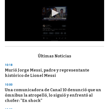
0
s
e
c
Últimas Noticias
o
n
10:18
d
Murió Jorge Messi, padre y representante
s
o
histórico de Lionel Messi
f
3
10:00
3
s
Una comunicadora de Canal 10 denunció que un
e
ómnibus la atropelló, lo siguió y enfrentó al
c
chofer: "En shock"
o
n
d