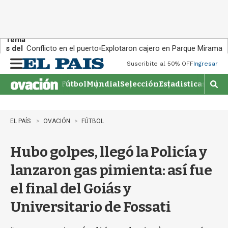
Tema
s del
Conflicto en el puerto
Explotaron cajero en Parque Miramar
día:
Suscribite al 50% OFF
Ingresar
M
e
Fútbol
Mundial
Selección
Estadisticas
Agen
n
M
u
o
s
t
EL PAÍS
OVACIÓN
FÚTBOL
r
a
Hubo golpes, llegó la Policía y
r
b
lanzaron gas pimienta: así fue
�
s
el final del Goiás y
q
u
Universitario de Fossati
e
d