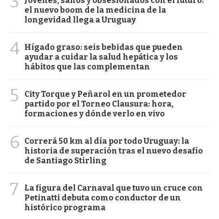
3
Jóvenes, sanos y obsesionados con el futuro:
el nuevo boom de la medicina de la
longevidad llega a Uruguay
4
Hígado graso: seis bebidas que pueden
ayudar a cuidar la salud hepática y los
hábitos que las complementan
5
City Torque y Peñarol en un prometedor
partido por el Torneo Clausura: hora,
formaciones y dónde verlo en vivo
6
Correrá 50 km al día por todo Uruguay: la
historia de superación tras el nuevo desafío
de Santiago Stirling
7
La figura del Carnaval que tuvo un cruce con
Petinatti debuta como conductor de un
histórico programa