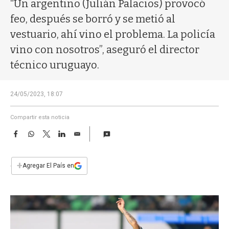
a
“Un argentino (Julián Palacios) provocó
feo, después se borró y se metió al
vestuario, ahí vino el problema. La policía
vino con nosotros”, aseguró el director
técnico uruguayo.
24/05/2023, 18:07
Compartir esta noticia
F
W
T
L
E
a
h
w
i
m
c
a
i
n
a
e
t
t
k
i
+
Agregar El País en
b
s
t
e
l
o
A
e
d
o
p
r
I
k
p
n