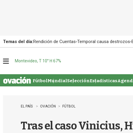
Temas del día:
Rendición de Cuentas
Temporal causa destrozos
Montevideo, T 10° H 67%
M
e
n
u
Fútbol
Mundial
Selección
Estadisticas
Agenda
EL PAÍS
OVACIÓN
FÚTBOL
Tras el caso Vinicius,