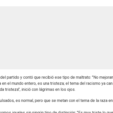
l del partido y contó que recibió ese tipo de maltrato: "No mejor
en el mundo entero, es una tristeza; el tema del racismo ya can
 tristeza", inició con lágrimas en los ojos.
ulsados, es normal, pero que se metan con el tema de la raza e
os iguales sin ningún tipo de distinción: "Es muy triste lo qu