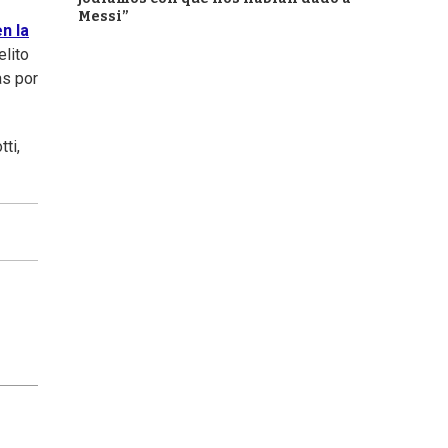
Messi”
en la
elito
as por
ti,