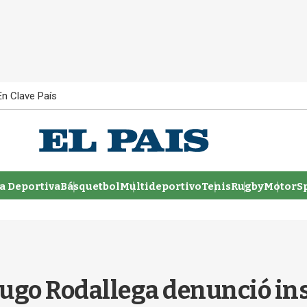
En Clave País
 Deportiva
Básquetbol
Multideportivo
Tenis
Rugby
MotorSp
 Hugo Rodallega denunció ins