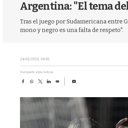
Argentina: "El tema de
Tras el juego por Sudamericana entre Gi
mono y negro es una falta de respeto".
24/05/2023, 04:00
Compartir esta noticia
F
W
T
L
E
a
h
w
i
m
c
a
i
n
a
e
t
t
k
i
b
s
t
e
l
o
A
e
d
o
p
r
I
k
p
n