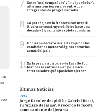
7
Entre "mal compañero" y "mal perdedor",
altísima tensión en vivo entre dos
integrantes de programa radial
8
La paradoja en la frontera con Brasil:
Rivera no construye edificios hace una
década y Livramento explota con obras
9
Gobierno declaró la alerta roja por las
condiciones meteorológicas en varias
zonas del país
10
En la previa a discurso de Lacalle Pou,
blancos se enfrascan en polémica
interna sobre qué oposición ejercer
amos
sa.
Últimas Noticias
09:57
n vez
Jorge Drexler despidió a Gabriel Rossi,
su "amigo del alma", y recordó la faceta
como cantante del jerarca
e