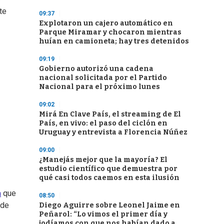
te
09:37
Explotaron un cajero automático en
Parque Miramar y chocaron mientras
huían en camioneta; hay tres detenidos
09:19
Gobierno autorizó una cadena
nacional solicitada por el Partido
Nacional para el próximo lunes
09:02
Mirá En Clave País, el streaming de El
País, en vivo: el paso del ciclón en
Uruguay y entrevista a Florencia Núñez
09:00
¿Manejás mejor que la mayoría? El
estudio científico que demuestra por
qué casi todos caemos en esta ilusión
a
que
08:50
 de
Diego Aguirre sobre Leonel Jaime en
Peñarol: “Lo vimos el primer día y
jodíamos con que nos habían dado a