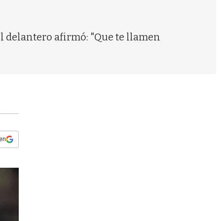
s
q
u
e
l delantero afirmó: "Que te llamen
d
a
 en