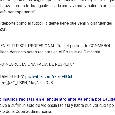
la raza somos todos iguales, cada uno vivimos y salimos adelan
ería ser importante".
deporte como el fútbol, la gente tiene que venir y disfrutar del
za".
N EL FÚTBOL PROFESIONAL. Tras el partido de CONMEBOL
lega denunció actos racistas en el Bosque de Gimnasia.
O, NEGRO... ES UNA FALTA DE RESPETO"
ATAMOS BIEN"
pic.twitter.com/rZ7eFIlOnb
ter (@SC_ESPN)
May 24, 2023
ó insultos racistas en el encuentro ante Valencia por LaLig
ve a sufrir un acto de violencia racista y habrá que ver qué tipo
xto de la Copa Sudamericana.