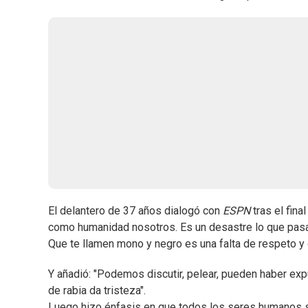
El delantero de 37 años dialogó con
ESPN
tras el fina
como humanidad nosotros. Es un desastre lo que pasa 
Que te llamen mono y negro es una falta de respeto y da
Y añadió: "Podemos discutir, pelear, pueden haber exp
de rabia da tristeza".
Luego hizo énfasis en que todos los seres humanos som