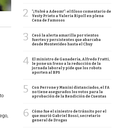
2
"¡Volvé a Adeom!": el filoso comentario de
Yesty Prieto a Valeria Ripoll en plena
Cena de Famosos
3
Cesó la alerta amarilla por vientos
fuertes y persistentes que abarcaba
desde Montevideo hasta el Chuy
4
El ministro de Ganadería, Alfredo Fratti,
le pone un freno a la reducción de la
jornada laboral y pide que los robots
aporten al BPS
5
Con Perrone y Manini distanciados, el FA
no tiene asegurados los votos para la
to
aprobación de la Rendición de Cuentas
6
Cómo fue el siniestro de tránsito por el
uego,
que murió Gabriel Rossi, secretario
general de Drogas