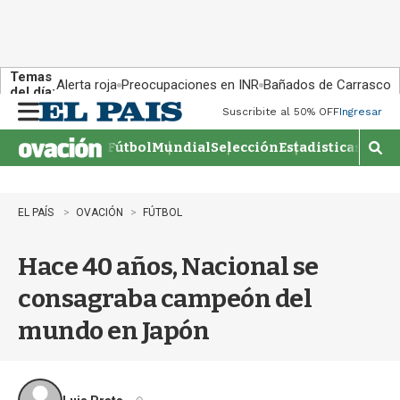
Temas
Alerta roja
Preocupaciones en INR
Bañados de Carrasco
del día:
Suscribite al 50% OFF
Ingresar
M
e
Fútbol
Mundial
Selección
Estadisticas
Agen
n
M
u
o
s
t
EL PAÍS
OVACIÓN
FÚTBOL
r
a
Hace 40 años, Nacional se
r
b
consagraba campeón del
�
s
mundo en Japón
q
u
e
d