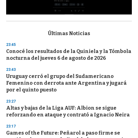
0
s
e
c
Últimas Noticias
o
n
23:45
d
Conocé los resultados de la Quiniela y la Tómbola
s
o
nocturna del jueves 6 de agosto de 2026
f
3
23:43
3
s
Uruguay cerró el grupo del Sudamericano
e
Femenino con derrota ante Argentina y jugará
c
por el quinto puesto
o
n
d
23:27
s
Altas y bajas de la Liga AUF: Albion se sigue
reforzando en ataque y contrató a Ignacio Neira
23:17
Games of the Future: Peñarol a paso firme se