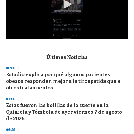
0
s
e
c
Últimas Noticias
o
n
08:00
d
Estudio explica por qué algunos pacientes
s
o
obesos responden mejor a la tirzepatida que a
f
otros tratamientos
3
3
s
07:00
e
Estas fueron las bolillas de la suerte en la
c
Quiniela y Tómbola de ayer viernes 7 de agosto
o
n
de 2026
d
s
06:38