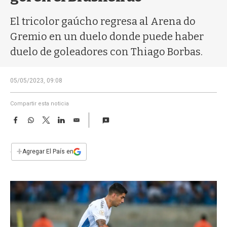
a
El tricolor gaúcho regresa al Arena do
Gremio en un duelo donde puede haber
duelo de goleadores con Thiago Borbas.
05/05/2023, 09:08
Compartir esta noticia
F
W
T
L
E
a
h
w
i
m
c
a
i
n
a
e
t
t
k
i
+
Agregar El País en
b
s
t
e
l
o
A
e
d
o
p
r
I
k
p
n