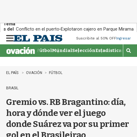
Tema
s del
Conflicto en el puerto
Explotaron cajero en Parque Miramar
día:
Suscribite al 50% OFF
Ingresar
M
e
Fútbol
Mundial
Selección
Estadisticas
Agen
n
M
u
o
s
t
EL PAÍS
OVACIÓN
FÚTBOL
r
a
BRASIL
r
b
Gremio vs. RB Bragantino: día,
�
s
hora y dónde ver el juego
q
u
donde Suárez va por su primer
e
d
gol en el Brasileirao