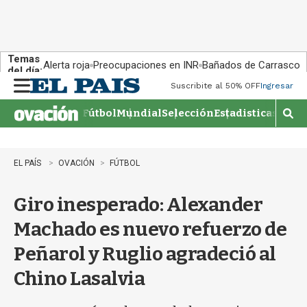
Temas
Alerta roja
Preocupaciones en INR
Bañados de Carrasco
del día:
Suscribite al 50% OFF
Ingresar
M
e
Fútbol
Mundial
Selección
Estadisticas
Agen
n
M
u
o
s
t
EL PAÍS
OVACIÓN
FÚTBOL
r
a
Giro inesperado: Alexander
r
b
Machado es nuevo refuerzo de
�
s
Peñarol y Ruglio agradeció al
q
u
Chino Lasalvia
e
d