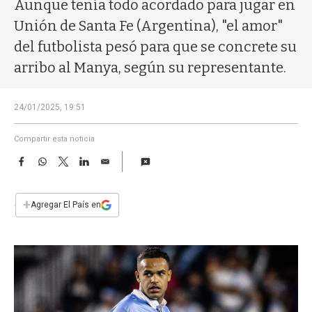
a
Aunque tenía todo acordado para jugar en
Unión de Santa Fe (Argentina), "el amor"
del futbolista pesó para que se concrete su
arribo al Manya, según su representante.
24/01/2025, 19:51
Compartir esta noticia
F
W
T
L
E
a
h
w
i
m
c
a
i
n
a
e
t
t
k
i
+
Agregar El País en
b
s
t
e
l
o
A
e
d
o
p
r
I
k
p
n