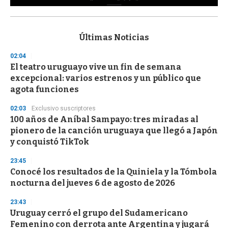
0
s
e
c
Últimas Noticias
o
n
02:04
d
El teatro uruguayo vive un fin de semana
s
o
excepcional: varios estrenos y un público que
f
agota funciones
3
3
s
02:03
Exclusivo suscriptores
e
100 años de Aníbal Sampayo: tres miradas al
c
pionero de la canción uruguaya que llegó a Japón
o
n
y conquistó TikTok
d
s
23:45
Conocé los resultados de la Quiniela y la Tómbola
nocturna del jueves 6 de agosto de 2026
23:43
Uruguay cerró el grupo del Sudamericano
Femenino con derrota ante Argentina y jugará