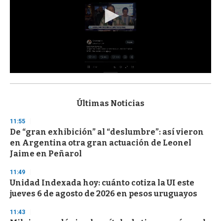
0
s
e
c
Últimas Noticias
o
n
11:55
d
De “gran exhibición” al “deslumbre”: así vieron
s
o
en Argentina otra gran actuación de Leonel
f
Jaime en Peñarol
3
3
s
11:49
e
Unidad Indexada hoy: cuánto cotiza la UI este
c
jueves 6 de agosto de 2026 en pesos uruguayos
o
n
d
11:43
s