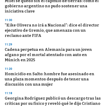
Milei se quedó sin el capítulo de tierras: cómo el
gobierno argentino no pudo sostener una
iniciativa clave
11:30
"Kike Olivera no irá a Nacional": dice el director
ejecutivo de Gremio, que amenaza con un
reclamo ante FIFA
11:29
Cadena perpetua en Alemania para un joven
afgano por el mortal atentado con auto en
Múnich en 2025
11:20
Homicidio en Salto: hombre fue asesinado en
una plaza momentos después de tener una
discusión con una mujer
11:18
Georgina Rodríguez publicó un descargo tras las
críticas por su físico y reveló qué le dijo Cristiano