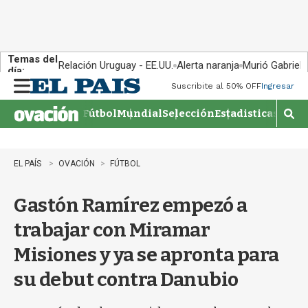
Temas del
Relación Uruguay - EE.UU.
Alerta naranja
Murió Gabriel 
día:
Suscribite al 50% OFF
Ingresar
M
e
Fútbol
Mundial
Selección
Estadisticas
Agen
n
M
u
o
s
t
EL PAÍS
OVACIÓN
FÚTBOL
r
a
Gastón Ramírez empezó a
r
b
trabajar con Miramar
�
s
Misiones y ya se apronta para
q
u
su debut contra Danubio
e
d