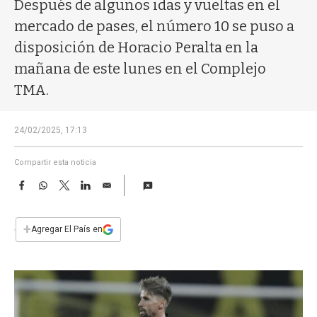
a
Después de algunos idas y vueltas en el
mercado de pases, el número 10 se puso a
disposición de Horacio Peralta en la
mañana de este lunes en el Complejo
TMA.
24/02/2025, 17:13
Compartir esta noticia
F
W
T
L
E
a
h
w
i
m
c
a
i
n
a
e
t
t
k
i
+
Agregar El País en
b
s
t
e
l
o
A
e
d
o
p
r
I
k
p
n