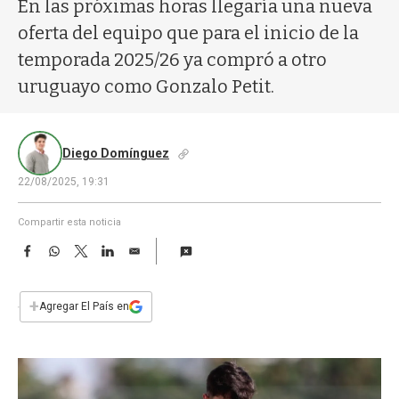
a
En las próximas horas llegaría una nueva
oferta del equipo que para el inicio de la
temporada 2025/26 ya compró a otro
uruguayo como Gonzalo Petit.
Diego Domínguez
22/08/2025, 19:31
Compartir esta noticia
F
W
T
L
E
a
h
w
i
m
c
a
i
n
a
e
t
t
k
i
+
Agregar El País en
b
s
t
e
l
o
A
e
d
o
p
r
I
k
p
n