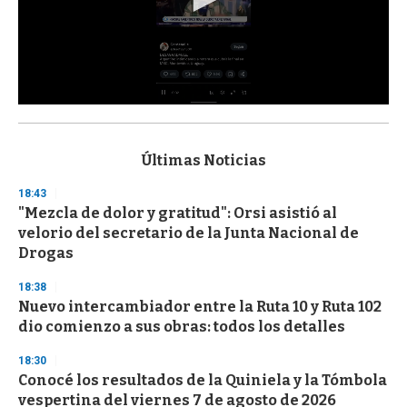
0
s
e
c
Últimas Noticias
o
n
18:43
d
"Mezcla de dolor y gratitud": Orsi asistió al
s
o
velorio del secretario de la Junta Nacional de
f
Drogas
3
3
s
18:38
e
Nuevo intercambiador entre la Ruta 10 y Ruta 102
c
dio comienzo a sus obras: todos los detalles
o
n
d
18:30
s
Conocé los resultados de la Quiniela y la Tómbola
vespertina del viernes 7 de agosto de 2026