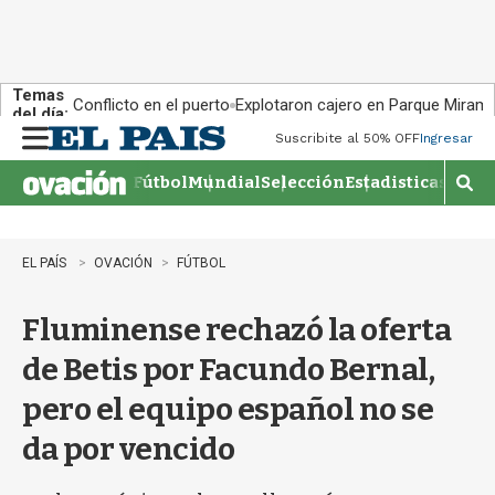
Temas
Conflicto en el puerto
Explotaron cajero en Parque Miram
del día:
Suscribite al 50% OFF
Ingresar
M
e
Fútbol
Mundial
Selección
Estadisticas
Agen
n
M
u
o
s
t
EL PAÍS
OVACIÓN
FÚTBOL
r
a
Fluminense rechazó la oferta
r
b
de Betis por Facundo Bernal,
�
s
pero el equipo español no se
q
u
da por vencido
e
d