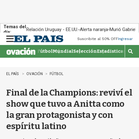
Temas del
Relación Uruguay - EE.UU.
Alerta naranja
Murió Gabriel 
día:
Suscribite al 50% OFF
Ingresar
M
e
Fútbol
Mundial
Selección
Estadisticas
Agen
n
M
u
o
s
t
EL PAÍS
OVACIÓN
FÚTBOL
r
a
Final de la Champions: reviví el
r
b
show que tuvo a Anitta como
�
s
la gran protagonista y con
q
u
espíritu latino
e
d