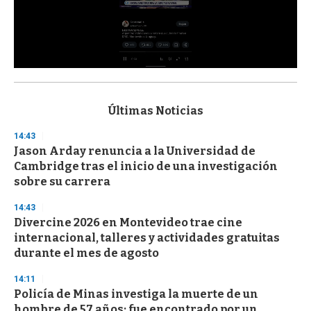
0
s
e
c
Últimas Noticias
o
n
14:43
d
Jason Arday renuncia a la Universidad de
s
o
Cambridge tras el inicio de una investigación
f
sobre su carrera
3
3
s
14:43
e
Divercine 2026 en Montevideo trae cine
c
internacional, talleres y actividades gratuitas
o
n
durante el mes de agosto
d
s
14:11
Policía de Minas investiga la muerte de un
hombre de 57 años: fue encontrado por un