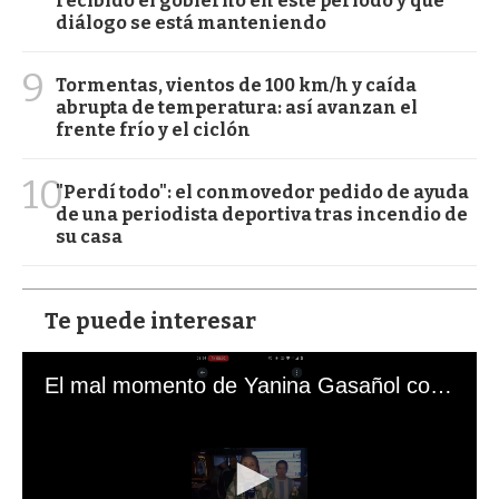
recibido el gobierno en este período y qué
diálogo se está manteniendo
9
Tormentas, vientos de 100 km/h y caída
abrupta de temperatura: así avanzan el
frente frío y el ciclón
10
"Perdí todo": el conmovedor pedido de ayuda
de una periodista deportiva tras incendio de
su casa
Te puede interesar
El mal momento de Yanina Gasañol con un hincha argentino en "Subrayado"