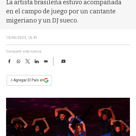
a
La artista brasileña estuvo acompañada
en el campo de juego por un cantante
migeriano y un DJ sueco.
10/06/2023, 16:41
Compartir esta noticia
F
W
T
L
E
a
h
w
i
m
c
a
i
n
a
e
t
t
k
i
+
Agregar El País en
b
s
t
e
l
o
A
e
d
o
p
r
I
k
p
n