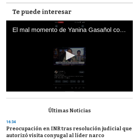
Te puede interesar
El mal momento de Yanina Gasañol con un hincha argentino en "Subrayado"
0
s
e
c
Últimas Noticias
o
n
16:34
d
Preocupación en INR tras resolución judicial que
s
o
autorizó visita conyugal al líder narco
f