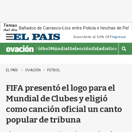
Temas
Bañados de Carrasco
Líos entre Policía e hinchas de Peña
del día:
Suscribite al 50% OFF
Ingresar
M
e
Fútbol
Mundial
Selección
Estadisticas
Agen
n
M
u
o
s
t
EL PAÍS
OVACIÓN
FÚTBOL
r
a
FIFA presentó el logo para el
r
b
Mundial de Clubes y eligió
�
s
como canción oficial un canto
q
u
popular de tribuna
e
d