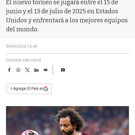
a
El nuevo torneo se jugará entre el 15 de
junio y el 13 de julio de 2025 en Estados
Unidos y enfrentará a los mejores equipos
del mundo.
04/09/2024, 16:49
Compartir esta noticia
F
W
T
L
E
a
h
w
i
m
c
a
i
n
a
e
t
t
k
i
+
Agregar El País en
b
s
t
e
l
o
A
e
d
o
p
r
I
k
p
n