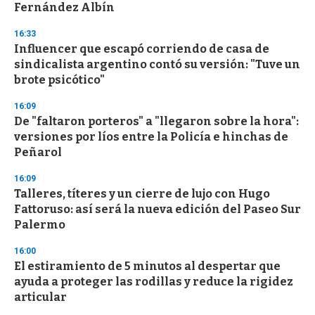
Fernández Albín
3
3
s
16:33
e
Influencer que escapó corriendo de casa de
c
sindicalista argentino contó su versión: "Tuve un
o
n
brote psicótico"
d
s
16:09
De "faltaron porteros" a "llegaron sobre la hora":
versiones por líos entre la Policía e hinchas de
Peñarol
16:09
Talleres, títeres y un cierre de lujo con Hugo
Fattoruso: así será la nueva edición del Paseo Sur
Palermo
16:00
El estiramiento de 5 minutos al despertar que
ayuda a proteger las rodillas y reduce la rigidez
articular