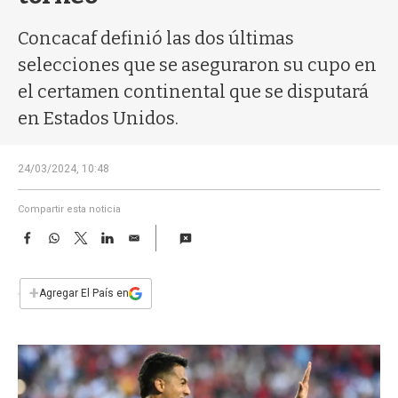
a
Concacaf definió las dos últimas
selecciones que se aseguraron su cupo en
el certamen continental que se disputará
en Estados Unidos.
24/03/2024, 10:48
Compartir esta noticia
F
W
T
L
E
a
h
w
i
m
c
a
i
n
a
e
t
t
k
i
+
Agregar El País en
b
s
t
e
l
o
A
e
d
o
p
r
I
k
p
n