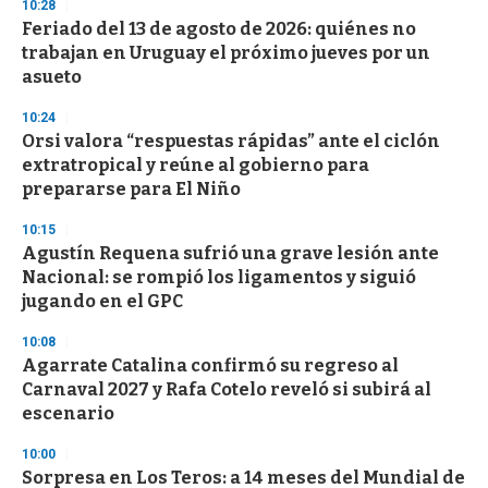
s
10:28
e
Feriado del 13 de agosto de 2026: quiénes no
c
trabajan en Uruguay el próximo jueves por un
o
n
asueto
d
s
10:24
Orsi valora “respuestas rápidas” ante el ciclón
extratropical y reúne al gobierno para
prepararse para El Niño
10:15
Agustín Requena sufrió una grave lesión ante
Nacional: se rompió los ligamentos y siguió
jugando en el GPC
10:08
Agarrate Catalina confirmó su regreso al
Carnaval 2027 y Rafa Cotelo reveló si subirá al
escenario
10:00
Sorpresa en Los Teros: a 14 meses del Mundial de