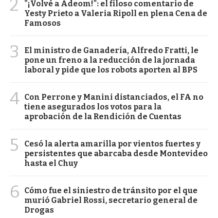
2
"¡Volvé a Adeom!": el filoso comentario de
Yesty Prieto a Valeria Ripoll en plena Cena de
Famosos
3
El ministro de Ganadería, Alfredo Fratti, le
pone un freno a la reducción de la jornada
laboral y pide que los robots aporten al BPS
4
Con Perrone y Manini distanciados, el FA no
tiene asegurados los votos para la
aprobación de la Rendición de Cuentas
5
Cesó la alerta amarilla por vientos fuertes y
persistentes que abarcaba desde Montevideo
hasta el Chuy
6
Cómo fue el siniestro de tránsito por el que
murió Gabriel Rossi, secretario general de
Drogas