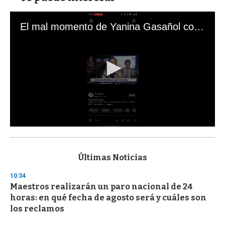
El mal momento de Yanina Gasañol con un hincha argentino en "Subrayado"
0
s
e
c
Últimas Noticias
o
n
10:34
d
Maestros realizarán un paro nacional de 24
s
o
horas: en qué fecha de agosto será y cuáles son
f
los reclamos
3
3