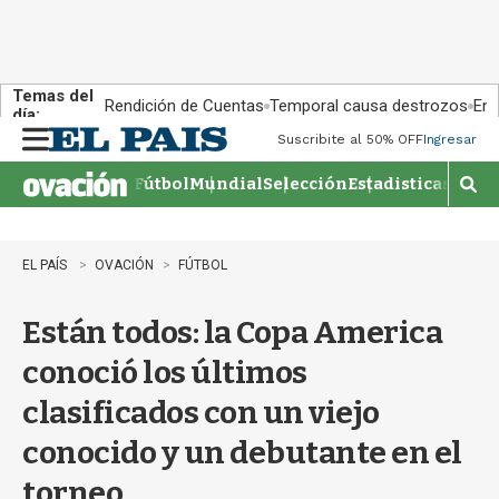
Temas del
Rendición de Cuentas
Temporal causa destrozos
En 
día:
Suscribite al 50% OFF
Ingresar
M
e
Fútbol
Mundial
Selección
Estadisticas
Agen
n
M
u
o
s
t
EL PAÍS
OVACIÓN
FÚTBOL
r
a
Están todos: la Copa America
r
b
conoció los últimos
�
s
clasificados con un viejo
q
u
conocido y un debutante en el
e
d
torneo