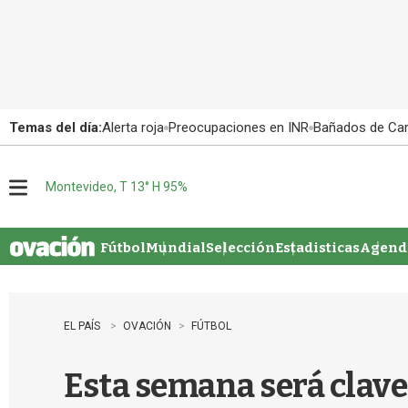
Temas del día:
Alerta roja
Preocupaciones en INR
Bañados de Ca
Montevideo, T 13° H 95%
M
e
n
u
Fútbol
Mundial
Selección
Estadisticas
Agenda
EL PAÍS
OVACIÓN
FÚTBOL
Esta semana será clave