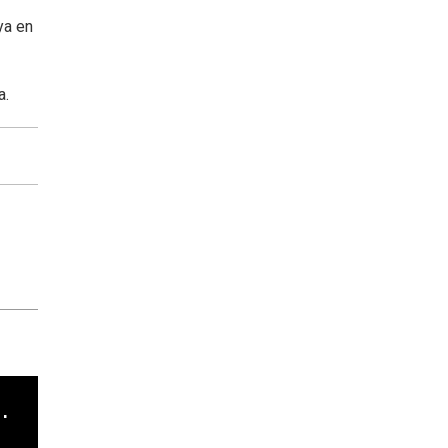
ya en
a.
cha argentino en "Subrayado"