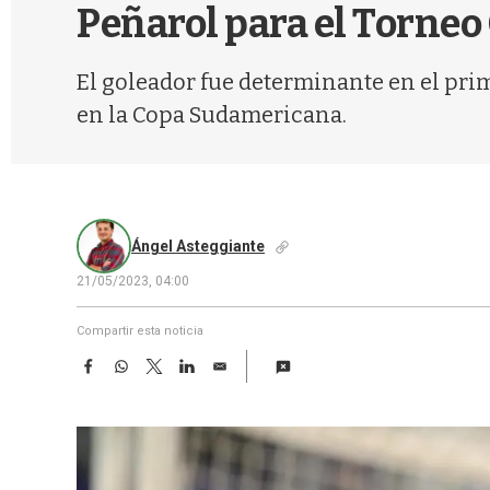
Peñarol para el Torneo
El goleador fue determinante en el pri
en la Copa Sudamericana.
Ángel Asteggiante
21/05/2023, 04:00
Compartir esta noticia
F
W
T
L
E
a
h
w
i
m
c
a
i
n
a
e
t
t
k
i
b
s
t
e
l
o
A
e
d