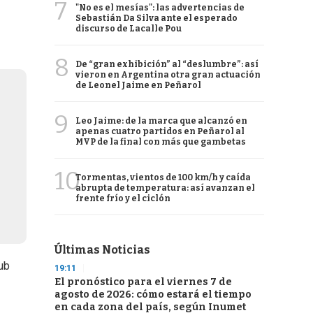
7
"No es el mesías": las advertencias de
Sebastián Da Silva ante el esperado
discurso de Lacalle Pou
8
De “gran exhibición” al “deslumbre”: así
vieron en Argentina otra gran actuación
de Leonel Jaime en Peñarol
9
Leo Jaime: de la marca que alcanzó en
apenas cuatro partidos en Peñarol al
MVP de la final con más que gambetas
10
Tormentas, vientos de 100 km/h y caída
abrupta de temperatura: así avanzan el
frente frío y el ciclón
Últimas Noticias
ub
19:11
El pronóstico para el viernes 7 de
agosto de 2026: cómo estará el tiempo
en cada zona del país, según Inumet