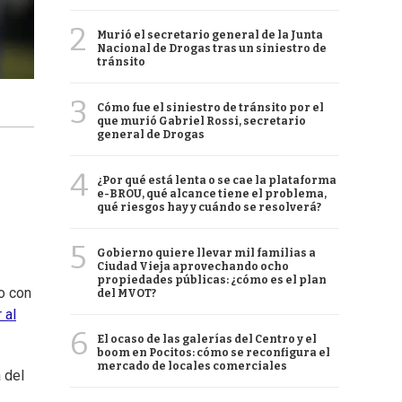
2
Murió el secretario general de la Junta
Nacional de Drogas tras un siniestro de
tránsito
3
Cómo fue el siniestro de tránsito por el
que murió Gabriel Rossi, secretario
general de Drogas
4
¿Por qué está lenta o se cae la plataforma
e-BROU, qué alcance tiene el problema,
qué riesgos hay y cuándo se resolverá?
5
Gobierno quiere llevar mil familias a
Ciudad Vieja aprovechando ocho
propiedades públicas: ¿cómo es el plan
to con
del MVOT?
 al
6
El ocaso de las galerías del Centro y el
boom en Pocitos: cómo se reconfigura el
mercado de locales comerciales
 del