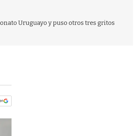
s
q
u
e
onato Uruguayo y puso otros tres gritos
d
a
 en