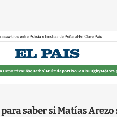
rrasco
Líos entre Policía e hinchas de Peñarol
En Clave País
 Deportiva
Básquetbol
Multideportivo
Tenis
Rugby
MotorSp
 para saber si Matías Arezo 