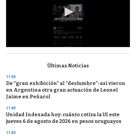
0
s
e
c
Últimas Noticias
o
n
11:55
d
De “gran exhibición” al “deslumbre”: así vieron
s
o
en Argentina otra gran actuación de Leonel
f
Jaime en Peñarol
3
3
s
11:49
e
Unidad Indexada hoy: cuánto cotiza la UI este
c
jueves 6 de agosto de 2026 en pesos uruguayos
o
n
d
11:43