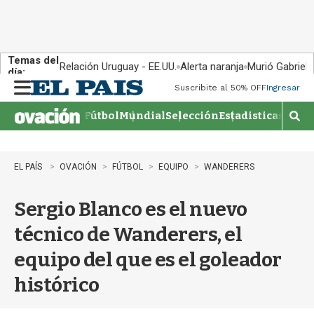
Temas del
Relación Uruguay - EE.UU.
Alerta naranja
Murió Gabriel 
día:
Suscribite al 50% OFF
Ingresar
M
e
Fútbol
Mundial
Selección
Estadisticas
Agen
n
M
u
o
s
t
EL PAÍS
OVACIÓN
FÚTBOL
EQUIPO
WANDERERS
r
a
Sergio Blanco es el nuevo
r
b
técnico de Wanderers, el
�
s
equipo del que es el goleador
q
u
histórico
e
d