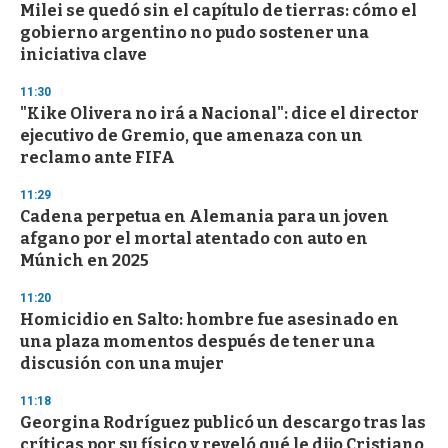
s
Milei se quedó sin el capítulo de tierras: cómo el
gobierno argentino no pudo sostener una
iniciativa clave
11:30
"Kike Olivera no irá a Nacional": dice el director
ejecutivo de Gremio, que amenaza con un
reclamo ante FIFA
11:29
Cadena perpetua en Alemania para un joven
afgano por el mortal atentado con auto en
Múnich en 2025
11:20
Homicidio en Salto: hombre fue asesinado en
una plaza momentos después de tener una
discusión con una mujer
11:18
Georgina Rodríguez publicó un descargo tras las
críticas por su físico y reveló qué le dijo Cristiano