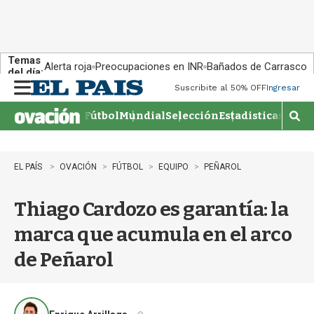
Temas
Alerta roja
Preocupaciones en INR
Bañados de Carrasco
del día:
Suscribite al 50% OFF
Ingresar
M
e
Fútbol
Mundial
Selección
Estadisticas
Agen
n
M
u
o
s
t
EL PAÍS
OVACIÓN
FÚTBOL
EQUIPO
PEÑAROL
r
a
Thiago Cardozo es garantía: la
r
b
marca que acumula en el arco
�
s
de Peñarol
q
u
e
d