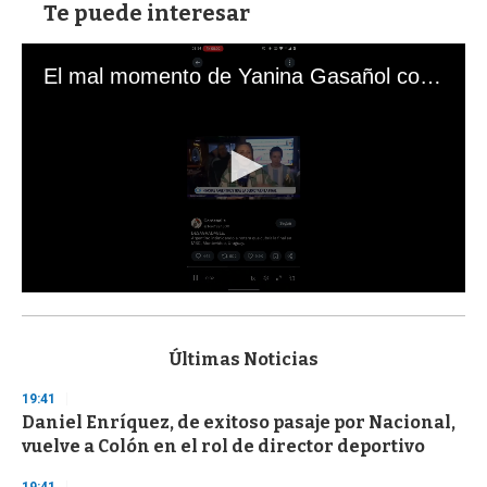
Te puede interesar
El mal momento de Yanina Gasañol con un hincha argentino en "Subrayado"
0
s
e
c
Últimas Noticias
o
n
19:41
d
Daniel Enríquez, de exitoso pasaje por Nacional,
s
o
vuelve a Colón en el rol de director deportivo
f
3