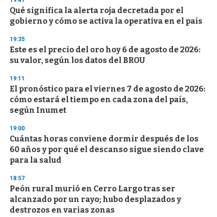
19:41
3
s
Qué significa la alerta roja decretada por el
e
gobierno y cómo se activa la operativa en el país
c
o
19:35
n
d
Este es el precio del oro hoy 6 de agosto de 2026:
s
su valor, según los datos del BROU
19:11
El pronóstico para el viernes 7 de agosto de 2026:
cómo estará el tiempo en cada zona del país,
según Inumet
19:00
Cuántas horas conviene dormir después de los
60 años y por qué el descanso sigue siendo clave
para la salud
18:57
Peón rural murió en Cerro Largo tras ser
alcanzado por un rayo; hubo desplazados y
destrozos en varias zonas