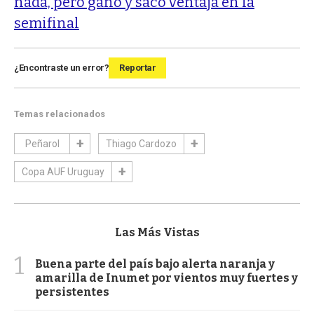
nada, pero ganó y sacó ventaja en la
semifinal
¿Encontraste un error?
Reportar
Temas relacionados
Peñarol
Thiago Cardozo
Copa AUF Uruguay
Las Más Vistas
1
Buena parte del país bajo alerta naranja y
amarilla de Inumet por vientos muy fuertes y
persistentes