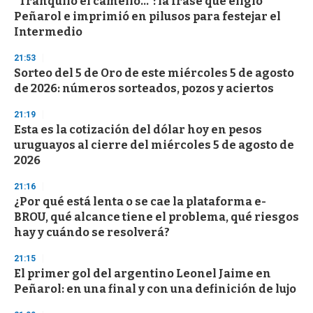
"Tranquilo el camello...": la frase que eligió
s
o
Peñarol e imprimió en pilusos para festejar el
f
Intermedio
3
3
s
21:53
e
Sorteo del 5 de Oro de este miércoles 5 de agosto
c
de 2026: números sorteados, pozos y aciertos
o
n
d
21:19
s
Esta es la cotización del dólar hoy en pesos
uruguayos al cierre del miércoles 5 de agosto de
2026
21:16
¿Por qué está lenta o se cae la plataforma e-
BROU, qué alcance tiene el problema, qué riesgos
hay y cuándo se resolverá?
21:15
El primer gol del argentino Leonel Jaime en
Peñarol: en una final y con una definición de lujo