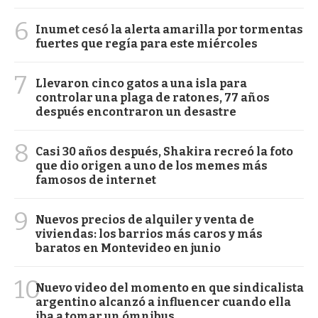
6
Inumet cesó la alerta amarilla por tormentas
fuertes que regía para este miércoles
7
Llevaron cinco gatos a una isla para
controlar una plaga de ratones, 77 años
después encontraron un desastre
8
Casi 30 años después, Shakira recreó la foto
que dio origen a uno de los memes más
famosos de internet
9
Nuevos precios de alquiler y venta de
viviendas: los barrios más caros y más
baratos en Montevideo en junio
10
Nuevo video del momento en que sindicalista
argentino alcanzó a influencer cuando ella
iba a tomar un ómnibus