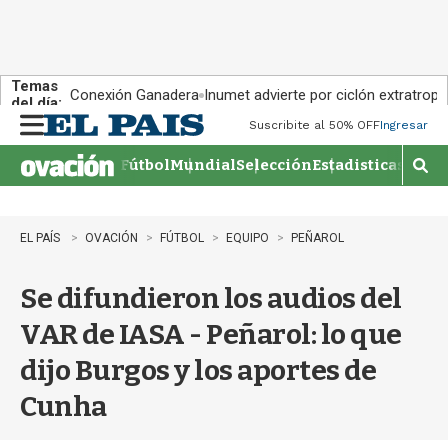
Temas
Conexión Ganadera
Inumet advierte por ciclón extratropi
del día:
Suscribite al 50% OFF
Ingresar
M
e
Fútbol
Mundial
Selección
Estadisticas
Agen
n
M
u
o
s
t
EL PAÍS
OVACIÓN
FÚTBOL
EQUIPO
PEÑAROL
r
a
Se difundieron los audios del
r
b
VAR de IASA - Peñarol: lo que
�
s
dijo Burgos y los aportes de
q
u
Cunha
e
d