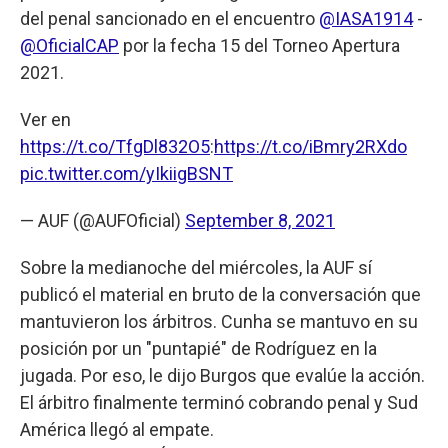
del penal sancionado en el encuentro
@IASA1914
-
@OficialCAP
por la fecha 15 del Torneo Apertura
2021.
Ver en
https://t.co/TfgDl832O5
:
https://t.co/iBmry2RXdo
pic.twitter.com/yIkiigBSNT
— AUF (@AUFOficial)
September 8, 2021
Sobre la medianoche del miércoles, la AUF sí
publicó el material en bruto de la conversación que
mantuvieron los árbitros. Cunha se mantuvo en su
posición por un "puntapié" de Rodríguez en la
jugada. Por eso, le dijo Burgos que evalúe la acción.
El árbitro finalmente terminó cobrando penal y Sud
América llegó al empate.