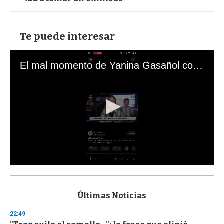
Te puede interesar
El mal momento de Yanina Gasañol con un hincha argentino en "Subrayado"
0
s
e
c
Últimas Noticias
o
n
22:49
d