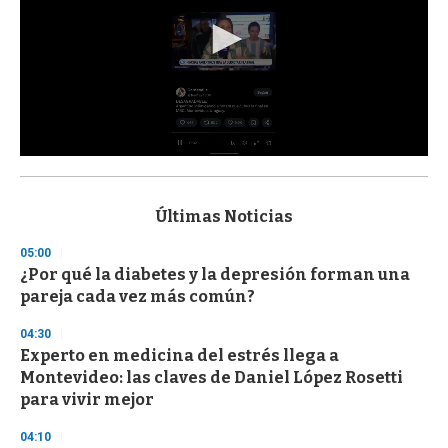
0
s
e
c
Últimas Noticias
o
n
05:00
d
¿Por qué la diabetes y la depresión forman una
s
o
pareja cada vez más común?
f
3
04:30
3
s
Experto en medicina del estrés llega a
e
Montevideo: las claves de Daniel López Rosetti
c
para vivir mejor
o
n
d
04:10