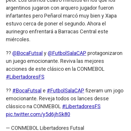
argentinos jugaron con arquero jugador fueron
infartantes pero Peñarol marcó muy bien y Xapa
estuvo cerca de poner el segundo. Ahora el
aurinegro enfrentará a Barracas Central este
miércoles.
??
@BocaFutsal
y
@FutbolSalaCAP
protagonizaron
un juego emocionante. Reviva las mejores
acciones de este clásico en la CONMEBOL
#LibertadoresFS
??
#BocaFutsal
e
#FutbolSalaCAP
fizeram um jogo
emocionante. Reveja todos os lances desse
clássico na CONMEBOL
#LibertadoresFS
pic.twitter.com/y5d6jhSk80
— CONMEBOL Libertadores Futsal