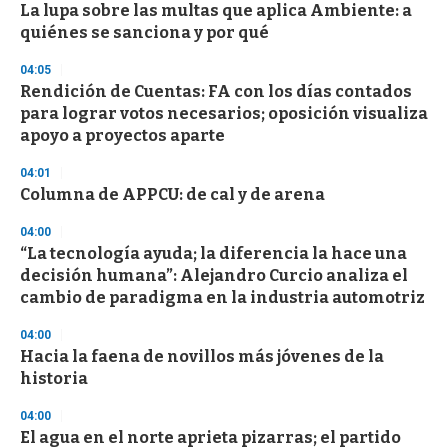
s
La lupa sobre las multas que aplica Ambiente: a
quiénes se sanciona y por qué
04:05
Rendición de Cuentas: FA con los días contados
para lograr votos necesarios; oposición visualiza
apoyo a proyectos aparte
04:01
Columna de APPCU: de cal y de arena
04:00
“La tecnología ayuda; la diferencia la hace una
decisión humana”: Alejandro Curcio analiza el
cambio de paradigma en la industria automotriz
04:00
Hacia la faena de novillos más jóvenes de la
historia
04:00
El agua en el norte aprieta pizarras; el partido