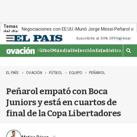
Temas
Negociaciones con EE.UU.
Murió Jorge Messi
Peñarol vs
del día:
Suscribite al 50% OFF
Ingresar
M
e
Fútbol
Mundial
Selección
Estadisticas
Agen
n
M
u
o
s
t
EL PAÍS
OVACIÓN
FÚTBOL
EQUIPO
PEÑAROL
r
a
Peñarol empató con Boca
r
b
Juniors y está en cuartos de
�
s
final de la Copa Libertadores
q
u
e
d