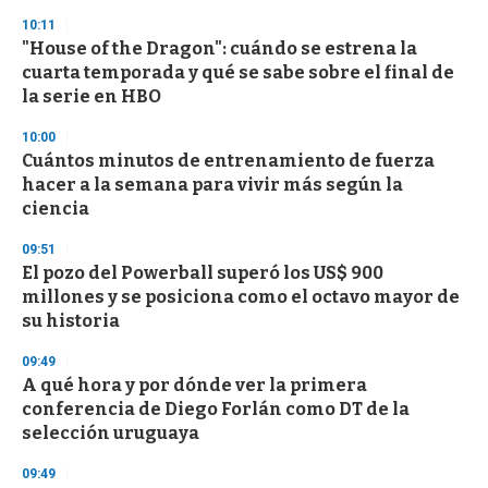
3
10:11
3
s
"House of the Dragon": cuándo se estrena la
e
cuarta temporada y qué se sabe sobre el final de
c
la serie en HBO
o
n
d
10:00
s
Cuántos minutos de entrenamiento de fuerza
hacer a la semana para vivir más según la
ciencia
09:51
El pozo del Powerball superó los US$ 900
millones y se posiciona como el octavo mayor de
su historia
09:49
A qué hora y por dónde ver la primera
conferencia de Diego Forlán como DT de la
selección uruguaya
09:49