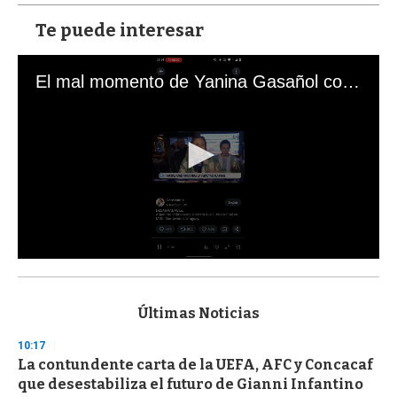
Te puede interesar
El mal momento de Yanina Gasañol con un hincha argentino en "Subrayado"
0
s
e
c
Últimas Noticias
o
n
10:17
d
La contundente carta de la UEFA, AFC y Concacaf
s
o
que desestabiliza el futuro de Gianni Infantino
f