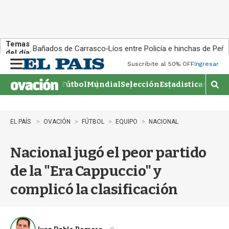
Temas
Bañados de Carrasco
Líos entre Policía e hinchas de Peña
del día:
Suscribite al 50% OFF
Ingresar
M
e
Fútbol
Mundial
Selección
Estadisticas
Agen
n
M
u
o
s
t
EL PAÍS
OVACIÓN
FÚTBOL
EQUIPO
NACIONAL
r
a
Nacional jugó el peor partido
r
b
de la "Era Cappuccio" y
�
s
complicó la clasificación
q
u
e
d