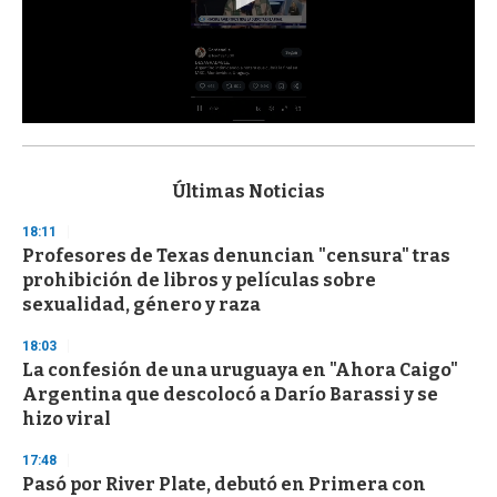
0
s
e
c
Últimas Noticias
o
n
18:11
d
Profesores de Texas denuncian "censura" tras
s
o
prohibición de libros y películas sobre
f
sexualidad, género y raza
3
3
s
18:03
e
La confesión de una uruguaya en "Ahora Caigo"
c
Argentina que descolocó a Darío Barassi y se
o
n
hizo viral
d
s
17:48
Pasó por River Plate, debutó en Primera con