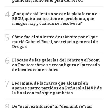
públicas: ¿cómo es el plan del MVOT?
4
¿Por qué está lenta o se cae la plataforma e-
BROU, qué alcance tiene el problema, qué
riesgos hay y cuándo se resolverá?
5
Cómo fue el siniestro de tránsito por el que
murió Gabriel Rossi, secretario general de
Drogas
6
El ocaso de las galerías del Centro y el boom
en Pocitos: cómo se reconfigura el mercado
de locales comerciales
7
Leo Jaime: de la marca que alcanzó en
apenas cuatro partidos en Peñarol al MVP de
la final con más que gambetas
8
De “gran exhibición” al “deslumbre”: así