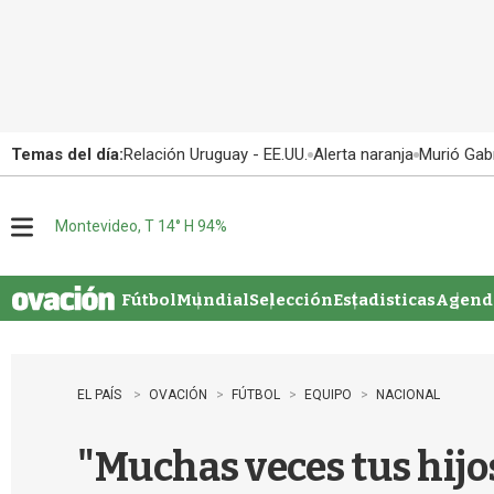
Temas del día:
Relación Uruguay - EE.UU.
Alerta naranja
Murió Gabr
Montevideo, T 14° H 94%
M
e
n
u
Fútbol
Mundial
Selección
Estadisticas
Agenda
EL PAÍS
OVACIÓN
FÚTBOL
EQUIPO
NACIONAL
"Muchas veces tus hijo