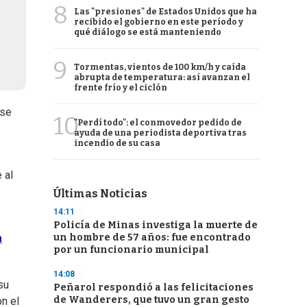
8
Las "presiones" de Estados Unidos que ha
recibido el gobierno en este período y
qué diálogo se está manteniendo
9
Tormentas, vientos de 100 km/h y caída
abrupta de temperatura: así avanzan el
frente frío y el ciclón
Ese
10
"Perdí todo": el conmovedor pedido de
ayuda de una periodista deportiva tras
incendio de su casa
 al
Últimas Noticias
14:11
Policía de Minas investiga la muerte de
un hombre de 57 años: fue encontrado
a
por un funcionario municipal
14:08
su
Peñarol respondió a las felicitaciones
de Wanderers, que tuvo un gran gesto
on el