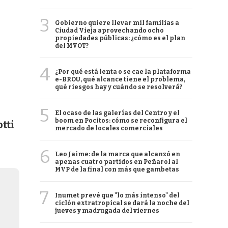
3
Gobierno quiere llevar mil familias a
Ciudad Vieja aprovechando ocho
propiedades públicas: ¿cómo es el plan
del MVOT?
4
¿Por qué está lenta o se cae la plataforma
e-BROU, qué alcance tiene el problema,
qué riesgos hay y cuándo se resolverá?
5
El ocaso de las galerías del Centro y el
boom en Pocitos: cómo se reconfigura el
tti
mercado de locales comerciales
6
Leo Jaime: de la marca que alcanzó en
apenas cuatro partidos en Peñarol al
MVP de la final con más que gambetas
7
Inumet prevé que "lo más intenso" del
ciclón extratropical se dará la noche del
jueves y madrugada del viernes