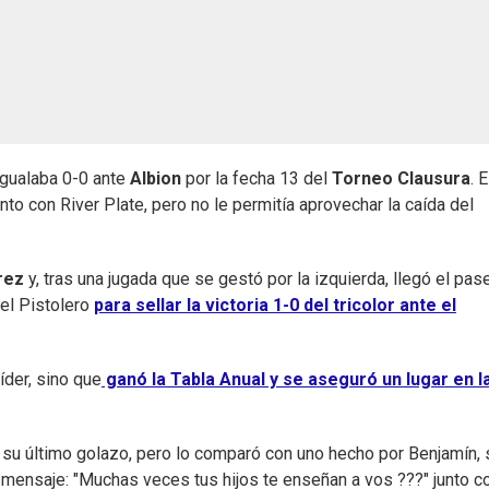
gualaba 0-0 ante
Albion
por la fecha 13 del
Torneo Clausura
. 
nto con River Plate, pero no le permitía aprovechar la caída del
rez
y, tras una jugada que se gestó por la izquierda, llegó el pase
del Pistolero
para sellar la victoria 1-0 del tricolor ante el
íder, sino que
ganó la Tabla Anual y se aseguró un lugar en l
su último golazo, pero lo comparó con uno hecho por Benjamín, 
n mensaje: "Muchas veces tus hijos te enseñan a vos ???" junto c