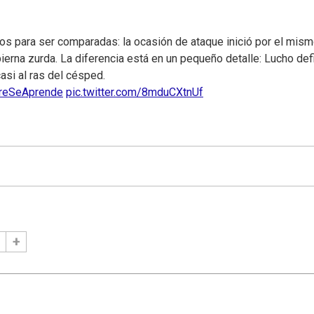
s para ser comparadas: la ocasión de ataque inició por el mis
 pierna zurda. La diferencia está en un pequeño detalle: Lucho def
casi al ras del césped.
reSeAprende
pic.twitter.com/8mduCXtnUf