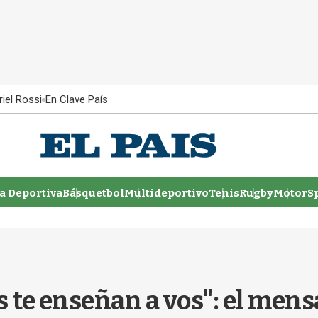
iel Rossi
En Clave País
 Deportiva
Básquetbol
Multideportivo
Tenis
Rugby
MotorSp
s te enseñan a vos": el mens