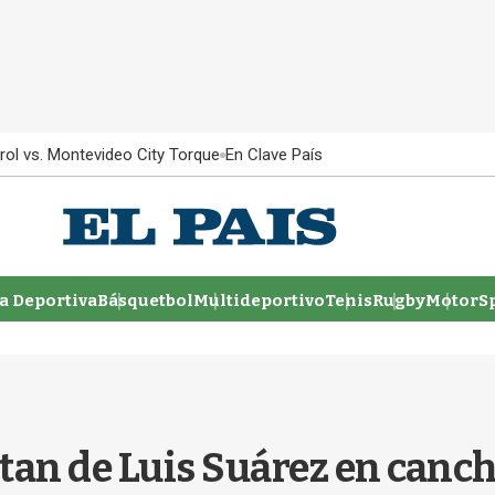
rol vs. Montevideo City Torque
En Clave País
 Deportiva
Básquetbol
Multideportivo
Tenis
Rugby
MotorSp
otan de Luis Suárez en canch