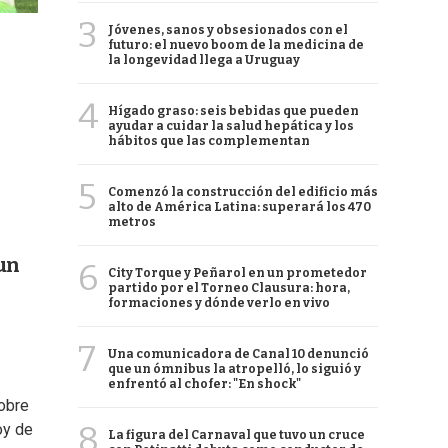
3
Jóvenes, sanos y obsesionados con el
futuro: el nuevo boom de la medicina de
la longevidad llega a Uruguay
4
Hígado graso: seis bebidas que pueden
ayudar a cuidar la salud hepática y los
hábitos que las complementan
5
Comenzó la construcción del edificio más
alto de América Latina: superará los 470
metros
 un
6
City Torque y Peñarol en un prometedor
partido por el Torneo Clausura: hora,
formaciones y dónde verlo en vivo
7
Una comunicadora de Canal 10 denunció
que un ómnibus la atropelló, lo siguió y
enfrentó al chofer: "En shock"
sobre
8
oy de
La figura del Carnaval que tuvo un cruce