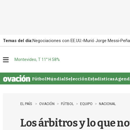
Temas del día:
Negociaciones con EE.UU.
Murió Jorge Messi
Peña
Montevideo, T 11° H 58%
M
e
n
u
Fútbol
Mundial
Selección
Estadisticas
Agenda
EL PAÍS
OVACIÓN
FÚTBOL
EQUIPO
NACIONAL
Los árbitros y lo que n