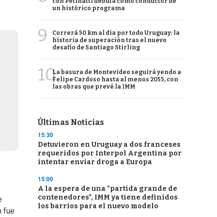
con Petinatti debuta como conductor de
un histórico programa
9
Correrá 50 km al día por todo Uruguay: la
historia de superación tras el nuevo
desafío de Santiago Stirling
10
La basura de Montevideo seguirá yendo a
Felipe Cardoso hasta al menos 2055, con
las obras que prevé la IMM
Últimas Noticias
15:30
Detuvieron en Uruguay a dos franceses
requeridos por Interpol Argentina por
intentar enviar droga a Europa
15:00
A la espera de una "partida grande de
contenedores", IMM ya tiene definidos
e
los barrios para el nuevo modelo
n fue