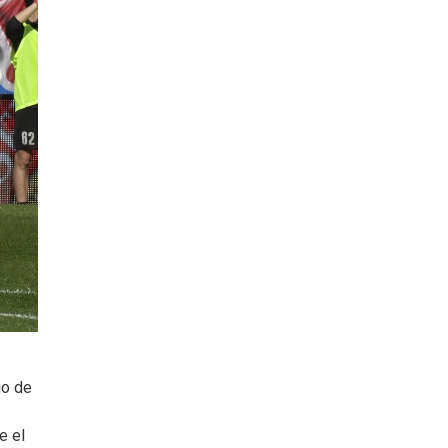
io de
e el