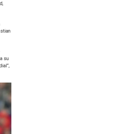
d,
a
istian
o
ra su
ial”,