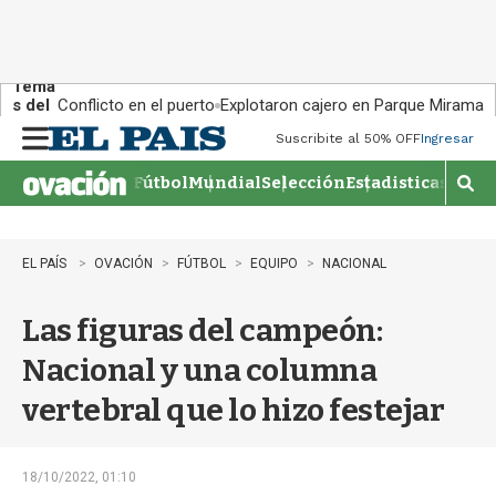
Tema
s del
Conflicto en el puerto
Explotaron cajero en Parque Miramar
día:
Suscribite al 50% OFF
Ingresar
M
e
Fútbol
Mundial
Selección
Estadisticas
Agen
n
M
u
o
s
t
EL PAÍS
OVACIÓN
FÚTBOL
EQUIPO
NACIONAL
r
a
Las figuras del campeón:
r
b
Nacional y una columna
�
s
vertebral que lo hizo festejar
q
u
e
d
18/10/2022, 01:10