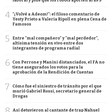
laboral y pide que los robots aporten al BPS
4
"¡Volvé a Adeom!": el filoso comentario de
Yesty Prieto a Valeria Ripoll en plena Cena de
Famosos
5
Entre "mal compañero" y "mal perdedor",
altísima tensión en vivo entre dos
integrantes de programa radial
6
Con Perrone y Manini distanciados, el FA no
tiene asegurados los votos para la
aprobación de la Rendición de Cuentas
7
Cómo fue el siniestro de tránsito por el que
murió Gabriel Rossi, secretario general de
Drogas
8
Así detuvieron al cantante de trap Nahuel