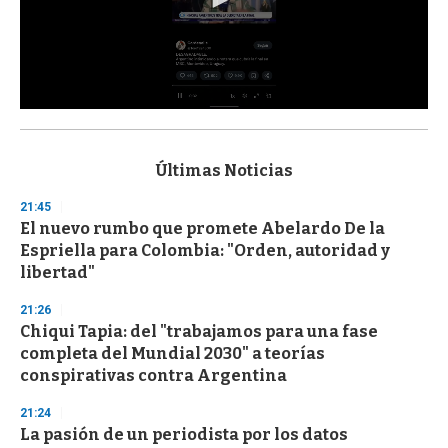
0
s
e
c
Últimas Noticias
o
n
21:45
d
El nuevo rumbo que promete Abelardo De la
s
o
Espriella para Colombia: "Orden, autoridad y
f
libertad"
3
3
s
21:26
e
Chiqui Tapia: del "trabajamos para una fase
c
completa del Mundial 2030" a teorías
o
n
conspirativas contra Argentina
d
s
21:24
La pasión de un periodista por los datos