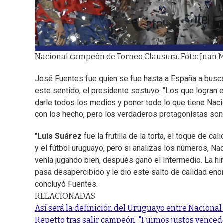
Nacional campeón de Torneo Clausura. Foto: Juan
José Fuentes fue quien se fue hasta a España a buscar 
este sentido, el presidente sostuvo: "Los que logran e
darle todos los medios y poner todo lo que tiene Nac
con los hecho, pero los verdaderos protagonistas son
"
Luis Suárez
fue la frutilla de la torta, el toque de ca
y el fútbol uruguayo, pero si analizas los números, Na
venía jugando bien, después ganó el Intermedio. La h
pasa desapercibido y le dio este salto de calidad enor
concluyó Fuentes.
RELACIONADAS
Así será la definición del Uruguayo entre Nacional 
Repetto tras salir campeón: "Fuimos justos vencedor