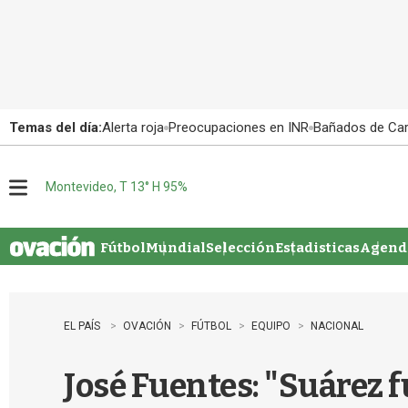
Temas del día:
Alerta roja
Preocupaciones en INR
Bañados de Ca
Montevideo, T 13° H 95%
M
e
n
u
Fútbol
Mundial
Selección
Estadisticas
Agenda
EL PAÍS
OVACIÓN
FÚTBOL
EQUIPO
NACIONAL
José Fuentes: "Suárez fu