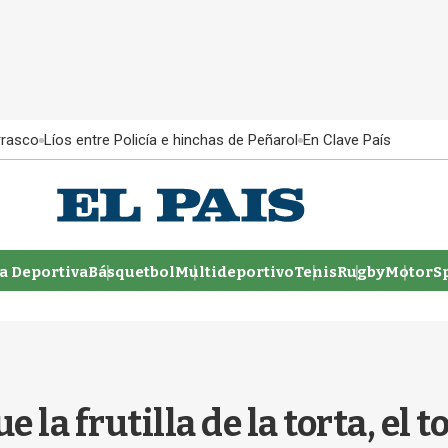
rrasco
Líos entre Policía e hinchas de Peñarol
En Clave País
 Deportiva
Básquetbol
Multideportivo
Tenis
Rugby
MotorSp
e la frutilla de la torta, el 