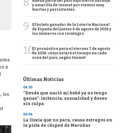
8
Buena parte del país bajo alerta naranja
y amarilla de Inumet por vientos muy
fuertes y persistentes
9
El boleto ganador de la Lotería Nacional
de España del jueves 6 de agosto de 2026 y
los números con reintegro
10
El pronóstico para el viernes 7 de agosto
de 2026: cómo estará el tiempo en cada
zona del país, según Inumet
goles
os a
l
Últimas Noticias
04:30
“Desde que nació mi bebé ya no tengo
, los
ganas”: lactancia, sexualidad y deseo
sin culpa
el
04:06
La lluvia que no para, causa estragos en
la pista de césped de Maroñas