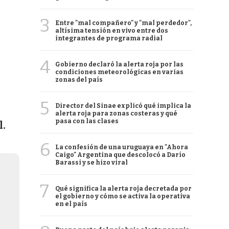
3
Entre "mal compañero" y "mal perdedor",
altísima tensión en vivo entre dos
integrantes de programa radial
4
Gobierno declaró la alerta roja por las
condiciones meteorológicas en varias
zonas del país
5
Director del Sinae explicó qué implica la
alerta roja para zonas costeras y qué
pasa con las clases
l.
6
La confesión de una uruguaya en "Ahora
Caigo" Argentina que descolocó a Darío
Barassi y se hizo viral
7
Qué significa la alerta roja decretada por
el gobierno y cómo se activa la operativa
en el país