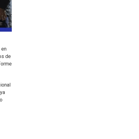
 en
mos de
nforme
cional
 ya
no