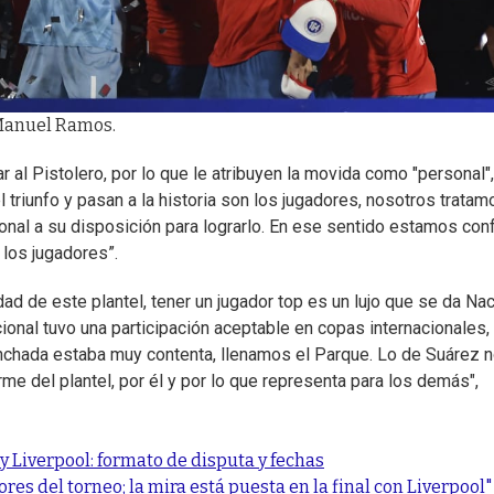
 Manuel Ramos.
al Pistolero, por lo que le atribuyen la movida como "personal",
l triunfo y pasan a la historia son los jugadores, nosotros trata
ional a su disposición para lograrlo. En ese sentido estamos co
 los jugadores”.
lidad de este plantel, tener un jugador top es un lujo que se da Na
cional tuvo una participación aceptable en copas internacionales,
inchada estaba muy contenta, llenamos el Parque. Lo de Suárez 
me del plantel, por él y por lo que representa para los demás",
y Liverpool: formato de disputa y fechas
es del torneo; la mira está puesta en la final con Liverpool"