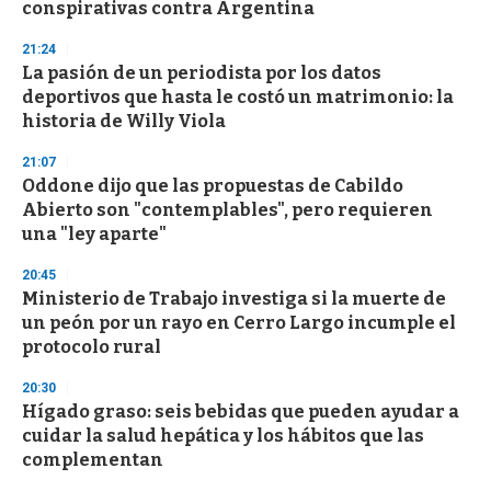
n
conspirativas contra Argentina
d
s
21:24
La pasión de un periodista por los datos
deportivos que hasta le costó un matrimonio: la
historia de Willy Viola
21:07
Oddone dijo que las propuestas de Cabildo
Abierto son "contemplables", pero requieren
una "ley aparte"
20:45
Ministerio de Trabajo investiga si la muerte de
un peón por un rayo en Cerro Largo incumple el
protocolo rural
20:30
Hígado graso: seis bebidas que pueden ayudar a
cuidar la salud hepática y los hábitos que las
complementan