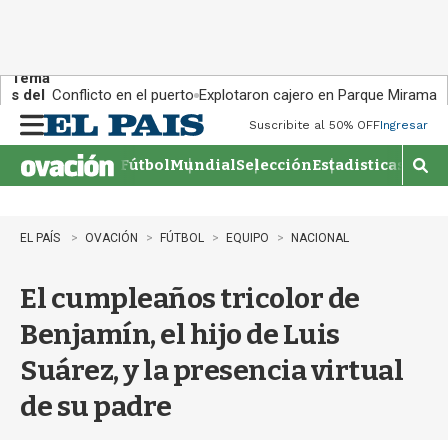
Tema
s del
Conflicto en el puerto
Explotaron cajero en Parque Miramar
día:
Suscribite al 50% OFF
Ingresar
M
e
Fútbol
Mundial
Selección
Estadisticas
Agen
n
M
u
o
s
t
EL PAÍS
OVACIÓN
FÚTBOL
EQUIPO
NACIONAL
r
a
El cumpleaños tricolor de
r
b
Benjamín, el hijo de Luis
�
s
Suárez, y la presencia virtual
q
u
de su padre
e
d