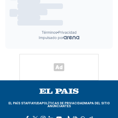
EL PAÍS STAFF
AYUDA
POLÍTICAS DE PRIVACIDAD
MAPA DEL SITIO
ANUNCIANTES
f
t
i
l
y
t
g
w
t