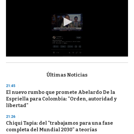
0
s
e
c
Últimas Noticias
o
n
21:45
d
El nuevo rumbo que promete Abelardo De la
s
o
Espriella para Colombia: "Orden, autoridad y
f
libertad"
3
3
s
21:26
e
Chiqui Tapia: del "trabajamos para una fase
c
completa del Mundial 2030" a teorías
o