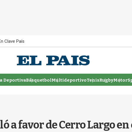
En Clave País
 Deportiva
Básquetbol
Multideportivo
Tenis
Rugby
MotorSp
ó a favor de Cerro Largo en