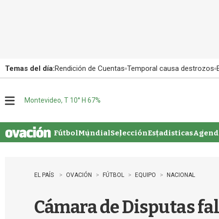
Temas del día:
Rendición de Cuentas
Temporal causa destrozos
Montevideo, T 10° H 67%
M
e
n
u
Fútbol
Mundial
Selección
Estadisticas
Agenda
EL PAÍS
OVACIÓN
FÚTBOL
EQUIPO
NACIONAL
Cámara de Disputas fall