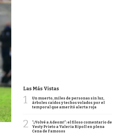
Las Más Vistas
1
Un muerto, miles de personas sin luz,
árboles caídos y techos volados por el
temporal que ameritó alerta roja
2
"¡Volvé a Adeom!": el filoso comentario de
Yesty Prieto a Valeria Ripoll en plena
Cena de Famosos