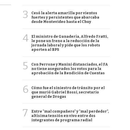
3
Cesó la alerta amarilla por vientos
fuertes y persistentes que abarcaba
desde Montevideo hasta el Chuy
4
El ministro de Ganadería, Alfredo Fratti,
le pone un freno a la reducción de la
jornada laboral y pide que los robots
aporten al BPS
5
Con Perrone y Manini distanciados, el FA
no tiene asegurados los votos para la
aprobación de la Rendición de Cuentas
6
Cómo fue el siniestro de tránsito por el
que murió Gabriel Rossi, secretario
general de Drogas
7
Entre "mal compañero" y "mal perdedor",
altísima tensión en vivo entre dos
integrantes de programa radial