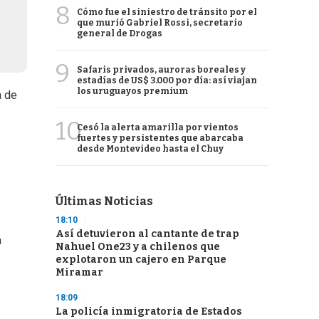
8
Cómo fue el siniestro de tránsito por el
que murió Gabriel Rossi, secretario
general de Drogas
9
Safaris privados, auroras boreales y
estadías de US$ 3.000 por día: así viajan
los uruguayos premium
a de
10
Cesó la alerta amarilla por vientos
fuertes y persistentes que abarcaba
desde Montevideo hasta el Chuy
Últimas Noticias
18:10
Así detuvieron al cantante de trap
a
Nahuel One23 y a chilenos que
explotaron un cajero en Parque
Miramar
18:09
La policía inmigratoria de Estados