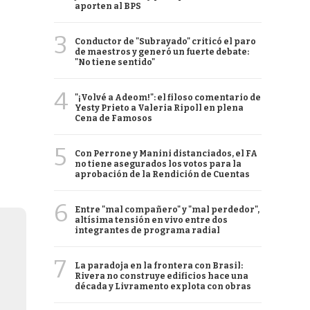
aporten al BPS
3
Conductor de "Subrayado" criticó el paro
de maestros y generó un fuerte debate:
"No tiene sentido"
4
"¡Volvé a Adeom!": el filoso comentario de
Yesty Prieto a Valeria Ripoll en plena
Cena de Famosos
5
Con Perrone y Manini distanciados, el FA
no tiene asegurados los votos para la
aprobación de la Rendición de Cuentas
6
Entre "mal compañero" y "mal perdedor",
altísima tensión en vivo entre dos
integrantes de programa radial
7
La paradoja en la frontera con Brasil:
Rivera no construye edificios hace una
década y Livramento explota con obras