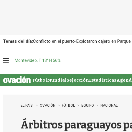
Temas del día:
Conflicto en el puerto
Explotaron cajero en Parque
Montevideo, T 13° H 56%
M
e
n
u
Fútbol
Mundial
Selección
Estadisticas
Agenda
EL PAÍS
OVACIÓN
FÚTBOL
EQUIPO
NACIONAL
Árbitros paraguayos pa