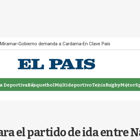
 Miramar
Gobierno demanda a Cardama
En Clave País
 Deportiva
Básquetbol
Multideportivo
Tenis
Rugby
MotorSp
ra el partido de ida entre 