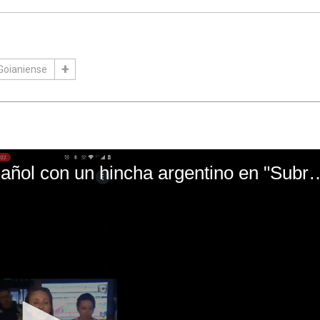
 Goianiense
El mal momento de Yanina Gasañol con un hin