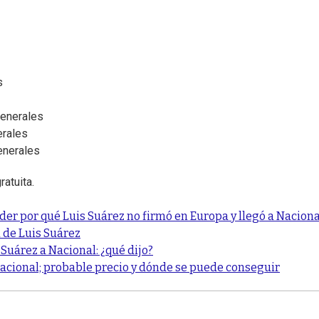
s
generales
erales
enerales
atuita.
nder por qué Luis Suárez no firmó en Europa y llegó a Naciona
a de Luis Suárez
Suárez a Nacional: ¿qué dijo?
Nacional; probable precio y dónde se puede conseguir