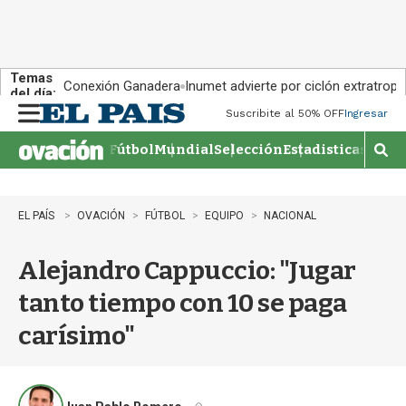
Temas
Conexión Ganadera
Inumet advierte por ciclón extratropi
del día:
Suscribite al 50% OFF
Ingresar
M
e
Fútbol
Mundial
Selección
Estadisticas
Agen
n
M
u
o
s
t
EL PAÍS
OVACIÓN
FÚTBOL
EQUIPO
NACIONAL
r
a
Alejandro Cappuccio: "Jugar
r
b
tanto tiempo con 10 se paga
�
s
carísimo"
q
u
e
d