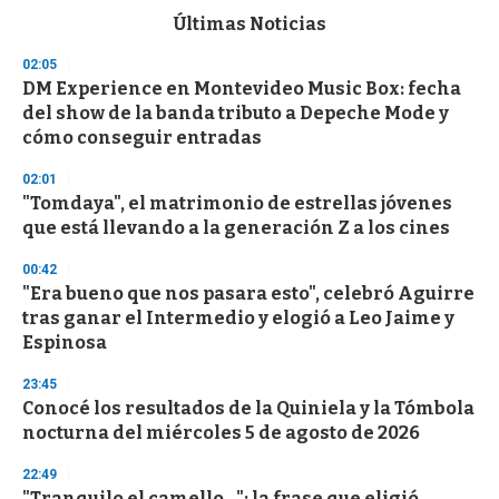
c
Últimas Noticias
o
n
02:05
d
DM Experience en Montevideo Music Box: fecha
s
o
del show de la banda tributo a Depeche Mode y
f
cómo conseguir entradas
3
3
s
02:01
e
"Tomdaya", el matrimonio de estrellas jóvenes
c
que está llevando a la generación Z a los cines
o
n
d
00:42
s
"Era bueno que nos pasara esto", celebró Aguirre
tras ganar el Intermedio y elogió a Leo Jaime y
Espinosa
23:45
Conocé los resultados de la Quiniela y la Tómbola
nocturna del miércoles 5 de agosto de 2026
22:49
"Tranquilo el camello...": la frase que eligió