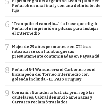
5
El primer gol del argentino Leonel Jaime en
Peñarol: en una final y con una definición de
lujo
6
"Tranquilo el camello...": la frase que eligió
Peñarol e imprimió en pilusos para festejar
el Intermedio
7
Mujer de 29 años permanece en CTI tras
intoxicarse con hamburguesas
presuntamente contaminadas en Paysandú
8
Peñarol 5-1 Wanderers: el Carbonero es el
bicampeón del Torneo Intermedio con
goleada incluida - EL PAÍS Uruguay
9
Conexión Ganadera: Justicia prorrogó las
cautelares; Cabral denunció amenazas y
Carrasco reclamó traslados