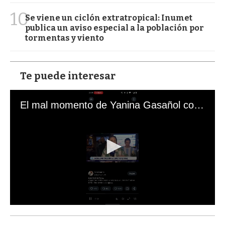
10
Se viene un ciclón extratropical: Inumet
publica un aviso especial a la población por
tormentas y viento
Te puede interesar
El mal momento de Yanina Gasañol con un hincha argentino en "Subrayado"
0
s
e