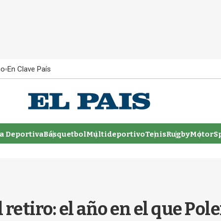
ño
En Clave País
 Deportiva
Básquetbol
Multideportivo
Tenis
Rugby
MotorSp
 retiro: el año en el que Po