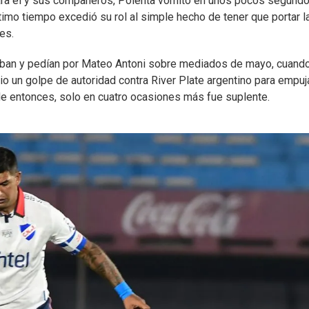
o para él y sus compañeros, Polenta vomitó en unos pocos segund
timo tiempo excedió su rol al simple hecho de tener que portar l
es.
aban y pedían por Mateo Antoni sobre mediados de mayo, cuando
io un golpe de autoridad contra River Plate argentino para empuj
de entonces, solo en cuatro ocasiones más fue suplente.