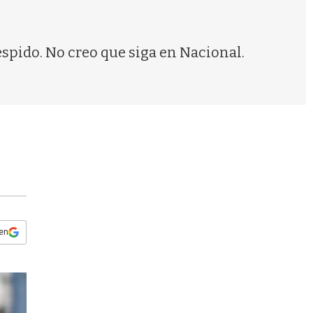
s
q
u
e
espido. No creo que siga en Nacional.
d
a
 en