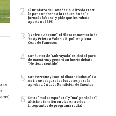
2
El ministro de Ganadería, Alfredo Fratti,
le pone un freno a la reducción de la
jornada laboral y pide que los robots
aporten al BPS
3
"¡Volvé a Adeom!": el filoso comentario de
Yesty Prieto a Valeria Ripoll en plena
Cena de Famosos
4
Conductor de "Subrayado" criticó el paro
de maestros y generó un fuerte debate:
"No tiene sentido"
5
Con Perrone y Manini distanciados, el FA
no tiene asegurados los votos para la
casa.
aprobación de la Rendición de Cuentas
en
6
Heras)
Entre "mal compañero" y "mal perdedor",
altísima tensión en vivo entre dos
integrantes de programa radial