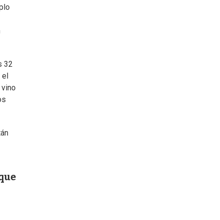
plo
n
s 32
 el
 vino
os
tán
 que