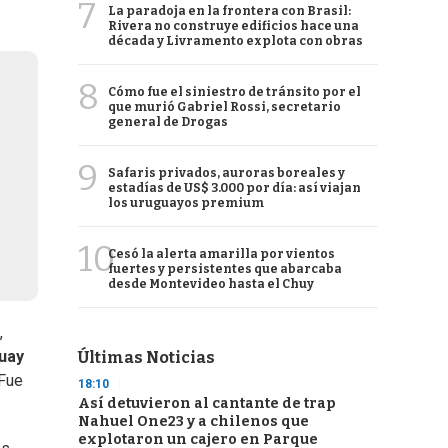
7
La paradoja en la frontera con Brasil:
Rivera no construye edificios hace una
década y Livramento explota con obras
8
Cómo fue el siniestro de tránsito por el
que murió Gabriel Rossi, secretario
general de Drogas
9
Safaris privados, auroras boreales y
estadías de US$ 3.000 por día: así viajan
los uruguayos premium
10
Cesó la alerta amarilla por vientos
fuertes y persistentes que abarcaba
desde Montevideo hasta el Chuy
,
uay
Últimas Noticias
 Fue
18:10
Así detuvieron al cantante de trap
Nahuel One23 y a chilenos que
explotaron un cajero en Parque