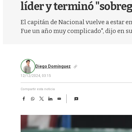
líder y terminó "sobre
El capitán de Nacional vuelve a estar 
Fue un año muy complicado", dijo en su
Diego Domínguez
12/12/2024, 03:15
Compartir esta noticia
F
W
T
L
E
a
h
w
i
m
c
a
i
n
a
e
t
t
k
i
b
s
t
e
l
o
A
e
d