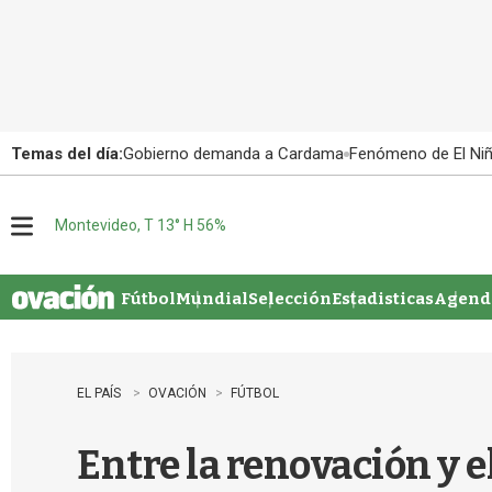
Temas del día:
Gobierno demanda a Cardama
Fenómeno de El Ni
Montevideo, T 13° H 56%
M
e
n
u
Fútbol
Mundial
Selección
Estadisticas
Agenda
EL PAÍS
OVACIÓN
FÚTBOL
Entre la renovación y el