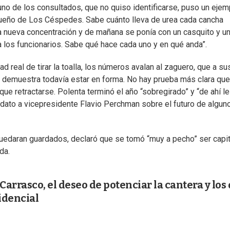
o de los consultados, que no quiso identificarse, puso un ejem
el dueño de Los Céspedes. Sabe cuánto lleva de urea cada cancha
a nueva concentración y de mañana se ponía con un casquito y u
a los funcionarios. Sabe qué hace cada uno y en qué anda”.
 real de tirar la toalla, los números avalan al zaguero, que a su
y demuestra todavía estar en forma. No hay prueba más clara que
que retractarse. Polenta terminó el año “sobregirado” y “de ahí le
didato a vicepresidente Flavio Perchman sobre el futuro de algun
uedaran guardados, declaró que se tomó “muy a pecho” ser capi
da.
Carrasco, el deseo de potenciar la cantera y los
idencial