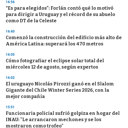
16:56
d
“Es para elegidos”: Forlán contó qué lo motivó
s
o
para dirigir a Uruguay y el récord de su abuelo
f
como DT de la Celeste
3
3
s
16:40
e
Comenzó la construcción del edificio más alto de
c
América Latina: superará los 470 metros
o
n
d
16:05
s
Cómo fotografiar el eclipse solar total del
miércoles 12 de agosto, según expertos
16:02
El uruguayo Nicolás Pirozzi ganó en el Slalom
Gigante del Chile Winter Series 2026, con la
mejor compañía
15:51
Funcionaria policial sufrió golpiza en hogar del
INAU: "Le arrancaron mechones y se los
mostraron como trofeo"