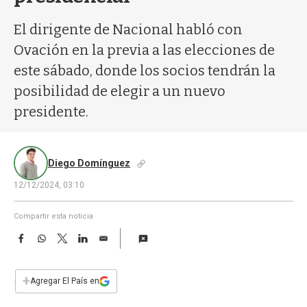
a
El dirigente de Nacional habló con
Ovación en la previa a las elecciones de
este sábado, donde los socios tendrán la
posibilidad de elegir a un nuevo
presidente.
Diego Domínguez
12/12/2024, 03:10
Compartir esta noticia
F
W
T
L
E
a
h
w
i
m
c
a
i
n
a
e
t
t
k
i
+
Agregar El País en
b
s
t
e
l
o
A
e
d