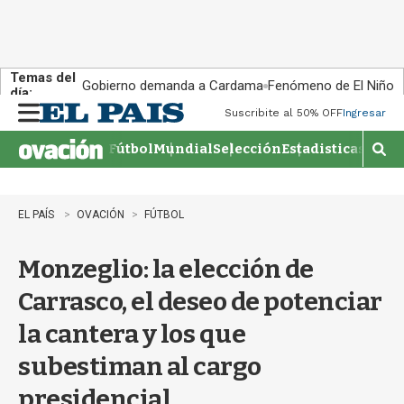
Temas del
Gobierno demanda a Cardama
Fenómeno de El Niño
día:
Suscribite al 50% OFF
Ingresar
M
e
Fútbol
Mundial
Selección
Estadisticas
Agen
n
M
u
o
s
t
EL PAÍS
OVACIÓN
FÚTBOL
r
a
Monzeglio: la elección de
r
b
Carrasco, el deseo de potenciar
�
s
la cantera y los que
q
u
subestiman al cargo
e
d
presidencial