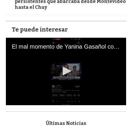
persistentes que abarcaba desde Montevideo
hasta el Chuy
Te puede interesar
El mal momento de Yanina Gasañol con un hincha argentino en "Subrayado"
0
s
e
c
Últimas Noticias
o
n