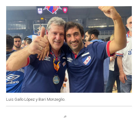
o
p
r
I
k
p
n
Luis Gallo López y Bari Monzeglio.