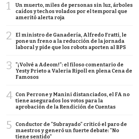
1
Un muerto, miles de personas sin luz, árboles
caídos y techos volados por el temporal que
ameritó alerta roja
2
El ministro de Ganadería, Alfredo Fratti, le
pone un freno a la reducción de la jornada
laboral y pide que los robots aporten al BPS
3
"¡Volvé a Adeom!": el filoso comentario de
Yesty Prieto a Valeria Ripoll en plena Cena de
Famosos
4
Con Perrone y Manini distanciados, el FA no
tiene asegurados los votos para la
aprobación de la Rendición de Cuentas
5
Conductor de "Subrayado" criticó el paro de
maestros y generó un fuerte debate: "No
tiene sentido"