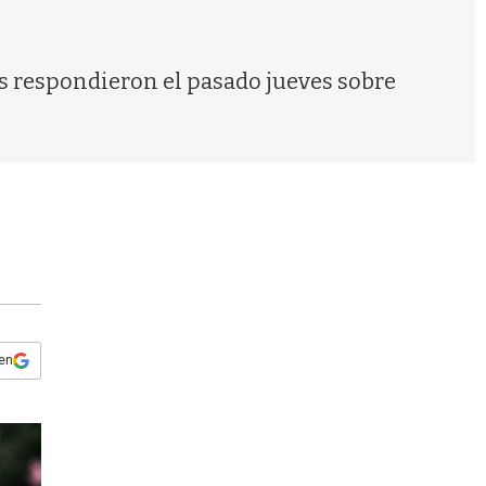
s
q
u
e
as respondieron el pasado jueves sobre
d
a
 en