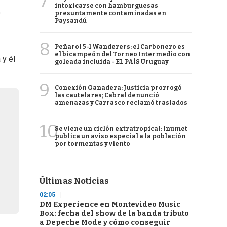
7
intoxicarse con hamburguesas
o
presuntamente contaminadas en
Paysandú
8
Peñarol 5-1 Wanderers: el Carbonero es
el bicampeón del Torneo Intermedio con
 y él
goleada incluida - EL PAÍS Uruguay
9
Conexión Ganadera: Justicia prorrogó
las cautelares; Cabral denunció
amenazas y Carrasco reclamó traslados
10
Se viene un ciclón extratropical: Inumet
publica un aviso especial a la población
por tormentas y viento
Últimas Noticias
02:05
DM Experience en Montevideo Music
Box: fecha del show de la banda tributo
a Depeche Mode y cómo conseguir