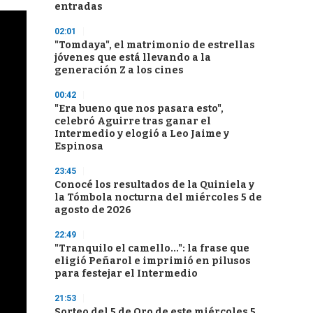
entradas
02:01
"Tomdaya", el matrimonio de estrellas
jóvenes que está llevando a la
generación Z a los cines
00:42
"Era bueno que nos pasara esto",
celebró Aguirre tras ganar el
Intermedio y elogió a Leo Jaime y
Espinosa
23:45
Conocé los resultados de la Quiniela y
la Tómbola nocturna del miércoles 5 de
agosto de 2026
22:49
"Tranquilo el camello...": la frase que
eligió Peñarol e imprimió en pilusos
para festejar el Intermedio
21:53
Sorteo del 5 de Oro de este miércoles 5