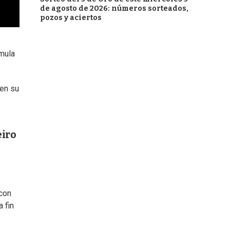
de agosto de 2026: números sorteados,
pozos y aciertos
rmula
 en su
eiro
 con
 fin