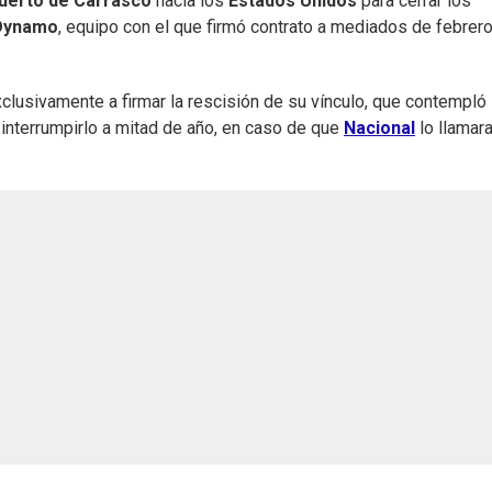
uerto de Carrasco
hacia los
Estados Unidos
para cerrar los
Dynamo
, equipo con el que firmó contrato a mediados de febrer
exclusivamente a firmar la rescisión de su vínculo, que contempló
interrumpirlo a mitad de año, en caso de que
Nacional
lo llamara