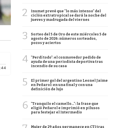
2
Inumet prevé que "lo más intenso" del
ciclón extratropical se dará la noche del
jueves y madrugada del viernes
3
Sorteo del 5 de Oro de este miércoles 5 de
agosto de 2026: números sorteados,
pozos y aciertos
4
"Perdí todo": el conmovedor pedido de
ayuda de una periodista deportiva tras
incendio de su casa
Duración: 44 segundos
:44
5
El primer gol del argentino Leonel Jaime
en Peñarol: en una final y con una
definición de lujo
6
"Tranquilo el camello...": la frase que
eligió Peñarol e imprimió en pilusos
para festejar el Intermedio
Mujer de 29 años permanece en CTI tras