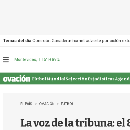
Temas del día:
Conexión Ganadera
Inumet advierte por ciclón extr
Montevideo, T 15° H 89%
M
e
n
u
Fútbol
Mundial
Selección
Estadisticas
Agenda
EL PAÍS
OVACIÓN
FÚTBOL
La voz de la tribuna: e