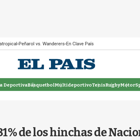
atropical
Peñarol vs. Wanderers
En Clave País
 Deportiva
Básquetbol
Multideportivo
Tenis
Rugby
MotorSp
l 81% de los hinchas de Naci