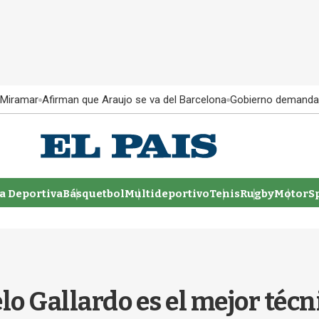
 Miramar
Afirman que Araujo se va del Barcelona
Gobierno demanda
 Deportiva
Básquetbol
Multideportivo
Tenis
Rugby
MotorSp
lo Gallardo es el mejor técni