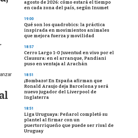
agosto de 2026: cómo estará el tiempo
en cada zona del país, según Inumet
19:00
Qué son los quadrobics: la práctica
inspirada en movimientos animales
que mejora fuerza y movilidad
”
18:57
Cerro Largo 1-0 Juventud en vivo por el
Clausura: en el arranque, Pandiani
puso en ventaja al Arachán
canzar
18:51
¡Bombazo! En España afirman que
Ronald Araujo deja Barcelona y será
nuevo jugador del Liverpool de
al
Inglaterra
18:51
Liga Uruguaya: Peñarol completó su
plantel al firmar con un
puertorriqueño que puede ser rival de
Uruguay