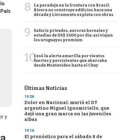
8
lo
La paradoja en la frontera con Brasil:
Rivera no construye edificios hace una
 País
década y Livramento explota con obras
9
Safaris privados, auroras boreales y
estadías de US$ 3.000 por día: así viajan
los uruguayos premium
10
Cesó la alerta amarilla por vientos
fuertes y persistentes que abarcaba
desde Montevideo hasta el Chuy
Últimas Noticias
19:26
Dolor en Nacional: murió el DT
argentino Miguel Ignomiriello, que
dejó una gran marca en las juveniles
or y
albas
19:16
a,
El pronóstico para el sábado 8 de