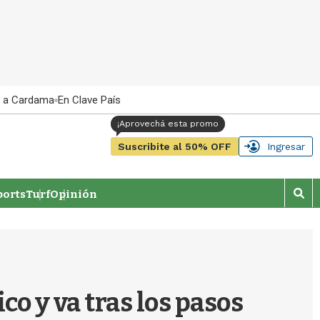
 a Cardama
En Clave País
Suscribite al 50% OFF
Ingresar
orts
Turf
Opinión
M
o
s
t
r
a
r
co y va tras los pasos
b
�