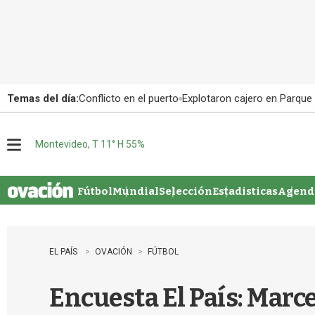
Temas del día:
Conflicto en el puerto
Explotaron cajero en Parque
Montevideo, T 11° H 55%
M
e
n
u
Fútbol
Mundial
Selección
Estadisticas
Agenda
EL PAÍS
OVACIÓN
FÚTBOL
Encuesta El País: Marce