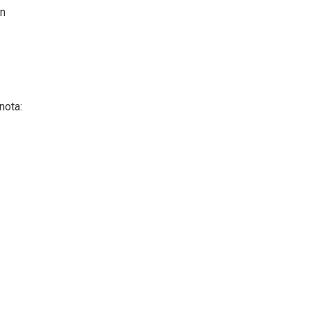
un
nota: