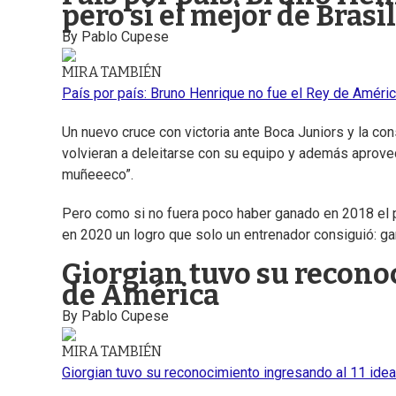
pero sí el mejor de Brasil
By
Pablo Cupese
MIRA TAMBIÉN
País por país: Bruno Henrique no fue el Rey de América
Un nuevo cruce con victoria ante Boca Juniors y la con
volvieran a deleitarse con su equipo y además aprove
muñeeeco”.
Pero como si no fuera poco haber ganado en 2018 el p
en 2020 un logro que solo un entrenador consiguió: ga
Giorgian tuvo su recono
de América
By
Pablo Cupese
MIRA TAMBIÉN
Giorgian tuvo su reconocimiento ingresando al 11 ide